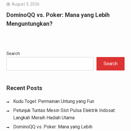
August 3, 2026
DominoQQ vs. Poker: Mana yang Lebih
Menguntungkan?
Search
Search
Recent Posts
Kudu Togel: Permainan Untung yang Fun
Petunjuk Tuntas Mesin Slot Pulsa Elektrik Indosat:
Langkah Meraih Hadiah Utama
DominoQQ vs. Poker: Mana yang Lebih