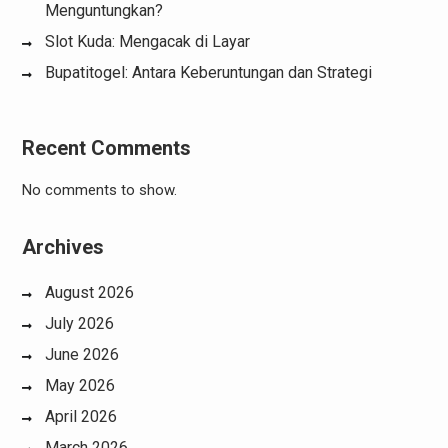
Menguntungkan?
Slot Kuda: Mengacak di Layar
Bupatitogel: Antara Keberuntungan dan Strategi
Recent Comments
No comments to show.
Archives
August 2026
July 2026
June 2026
May 2026
April 2026
March 2026