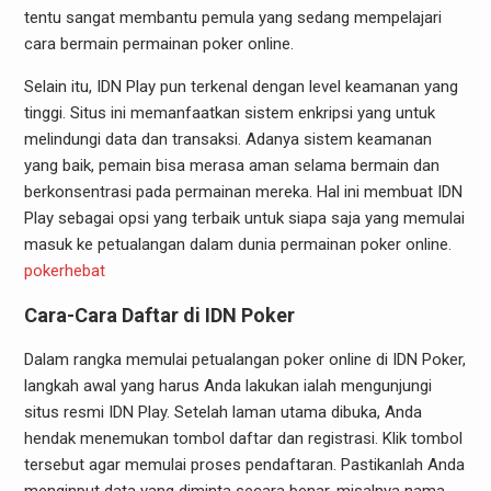
tentu sangat membantu pemula yang sedang mempelajari
cara bermain permainan poker online.
Selain itu, IDN Play pun terkenal dengan level keamanan yang
tinggi. Situs ini memanfaatkan sistem enkripsi yang untuk
melindungi data dan transaksi. Adanya sistem keamanan
yang baik, pemain bisa merasa aman selama bermain dan
berkonsentrasi pada permainan mereka. Hal ini membuat IDN
Play sebagai opsi yang terbaik untuk siapa saja yang memulai
masuk ke petualangan dalam dunia permainan poker online.
pokerhebat
Cara-Cara Daftar di IDN Poker
Dalam rangka memulai petualangan poker online di IDN Poker,
langkah awal yang harus Anda lakukan ialah mengunjungi
situs resmi IDN Play. Setelah laman utama dibuka, Anda
hendak menemukan tombol daftar dan registrasi. Klik tombol
tersebut agar memulai proses pendaftaran. Pastikanlah Anda