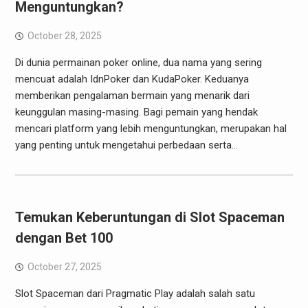
Menguntungkan?
October 28, 2025
Di dunia permainan poker online, dua nama yang sering
mencuat adalah IdnPoker dan KudaPoker. Keduanya
memberikan pengalaman bermain yang menarik dari
keunggulan masing-masing. Bagi pemain yang hendak
mencari platform yang lebih menguntungkan, merupakan hal
yang penting untuk mengetahui perbedaan serta…
Temukan Keberuntungan di Slot Spaceman
dengan Bet 100
October 27, 2025
Slot Spaceman dari Pragmatic Play adalah salah satu