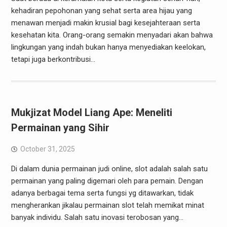
kehadiran pepohonan yang sehat serta area hijau yang
menawan menjadi makin krusial bagi kesejahteraan serta
kesehatan kita. Orang-orang semakin menyadari akan bahwa
lingkungan yang indah bukan hanya menyediakan keelokan,
tetapi juga berkontribusi…
Mukjizat Model Liang Ape: Meneliti
Permainan yang Sihir
October 31, 2025
Di dalam dunia permainan judi online, slot adalah salah satu
permainan yang paling digemari oleh para pemain. Dengan
adanya berbagai tema serta fungsi yg ditawarkan, tidak
mengherankan jikalau permainan slot telah memikat minat
banyak individu. Salah satu inovasi terobosan yang…