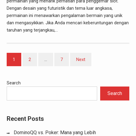
permainan yang menarik perhatian para penggemar slot.
Dengan desain yang futuristik dan tema luar angkasa,
permainan ini menawarkan pengalaman bermain yang unik
dan mengasyikkan. Jika Anda mencari keberuntungan dengan
taruhan yang terjangkau,…
Posts
1
2
…
7
Next
pagination
Search
Search
Recent Posts
DominoQQ vs. Poker: Mana yang Lebih