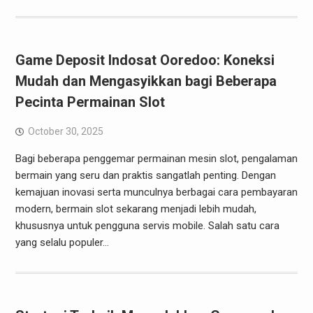
Game Deposit Indosat Ooredoo: Koneksi
Mudah dan Mengasyikkan bagi Beberapa
Pecinta Permainan Slot
October 30, 2025
Bagi beberapa penggemar permainan mesin slot, pengalaman
bermain yang seru dan praktis sangatlah penting. Dengan
kemajuan inovasi serta munculnya berbagai cara pembayaran
modern, bermain slot sekarang menjadi lebih mudah,
khususnya untuk pengguna servis mobile. Salah satu cara
yang selalu populer…