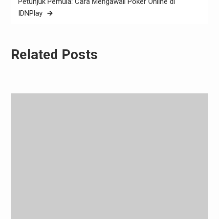
Petunjuk Pemula: Cara Mengawali Poker Online di
IDNPlay
Related Posts