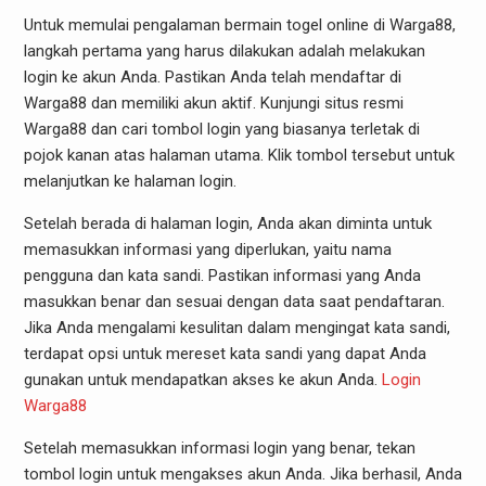
Untuk memulai pengalaman bermain togel online di Warga88,
langkah pertama yang harus dilakukan adalah melakukan
login ke akun Anda. Pastikan Anda telah mendaftar di
Warga88 dan memiliki akun aktif. Kunjungi situs resmi
Warga88 dan cari tombol login yang biasanya terletak di
pojok kanan atas halaman utama. Klik tombol tersebut untuk
melanjutkan ke halaman login.
Setelah berada di halaman login, Anda akan diminta untuk
memasukkan informasi yang diperlukan, yaitu nama
pengguna dan kata sandi. Pastikan informasi yang Anda
masukkan benar dan sesuai dengan data saat pendaftaran.
Jika Anda mengalami kesulitan dalam mengingat kata sandi,
terdapat opsi untuk mereset kata sandi yang dapat Anda
gunakan untuk mendapatkan akses ke akun Anda.
Login
Warga88
Setelah memasukkan informasi login yang benar, tekan
tombol login untuk mengakses akun Anda. Jika berhasil, Anda