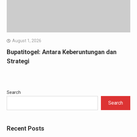
August 1, 2026
Bupatitogel: Antara Keberuntungan dan
Strategi
Search
Search
Recent Posts