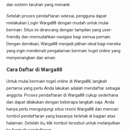
dan sistem taruhan yang menarik.
Setelah proses pendaftaran selesai, pengguna dapat
melakukan Login Warga88 dengan mudah untuk mulai
bermain. Situs ini dirancang dengan tampilan yang user-
friendly dan memudahkan navigasi bagi semua pemain.
Dengan demikian, Warga88 menjadi pilihan ideal bagi mereka
yang ingin menikmati pengalaman bermain togel online yang
menyenangkan dan aman.
Cara Daftar di Warga88
Untuk mulai bermain togel online di Warga88, langkah
pertama yang perlu Anda lakukan adalah mendaftar sebagai
anggota. Proses pendaftaran di Warga88 cukup sederhana
dan dapat dilakukan dengan beberapa langkah saja. Anda
hanya perlu mengunjungi situs resmi Warga88 dan mencari
tombol pendaftaran yang biasanya terletak di bagian atas
halaman. Setelah itu, klik tombol tersebut untuk melanjutkan