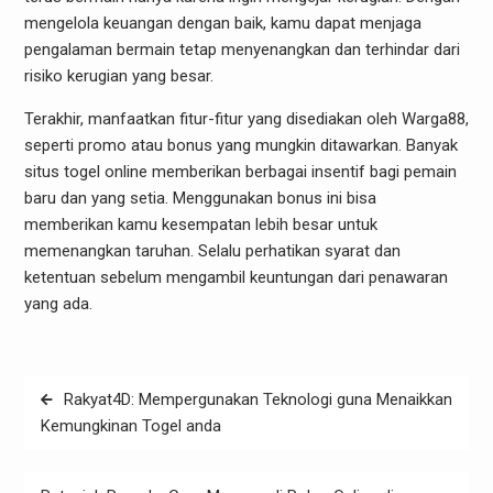
mengelola keuangan dengan baik, kamu dapat menjaga
pengalaman bermain tetap menyenangkan dan terhindar dari
risiko kerugian yang besar.
Terakhir, manfaatkan fitur-fitur yang disediakan oleh Warga88,
seperti promo atau bonus yang mungkin ditawarkan. Banyak
situs togel online memberikan berbagai insentif bagi pemain
baru dan yang setia. Menggunakan bonus ini bisa
memberikan kamu kesempatan lebih besar untuk
memenangkan taruhan. Selalu perhatikan syarat dan
ketentuan sebelum mengambil keuntungan dari penawaran
yang ada.
Post
Rakyat4D: Mempergunakan Teknologi guna Menaikkan
navigation
Kemungkinan Togel anda