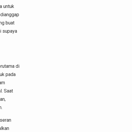
a untuk
 dianggap
ng buat
ni supaya
erutama di
ruk pada
lam
l. Saat
an,
n.
eseran
alkan