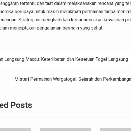
nggaran tertentu dan taat dalam melaksanakan rencana yang tel
mereka berupaya untuk masih menikmati permainan tanpa menim
euangan. Strategi ini menghadirkan kesadaran akan kewajiban pri
alam menciptakan pengalaman bermain yang sehat.
an Langsung Macau: Keterlibatan dan Keseruan Togel Langsung
ation
Misteri Permainan Wargatogel: Sejarah dan Perkembang
ed Posts