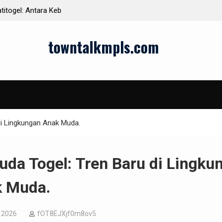
n Strategi
Togel di Internet: Pilih Platform Yang Terpercay
Nyaman
towntalkmpls.com
di Lingkungan Anak Muda.
da Togel: Tren Baru di Lingku
 Muda.
 2026
fOT8EJXjf0m8ov5