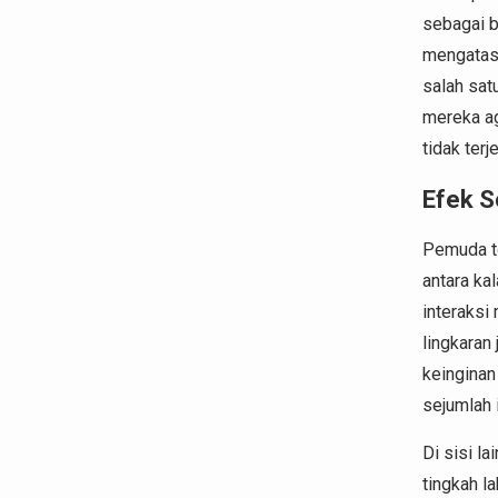
sebagai b
mengatasi
salah sat
mereka ag
tidak ter
Efek S
Pemuda to
antara ka
interaksi
lingkaran
keinginan
sejumlah 
Di sisi l
tingkah l