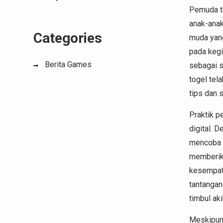
Pemuda to
anak-anak
Categories
muda yang 
pada kegi
Berita Games
sebagai s
togel tel
tips dan s
Praktik p
digital. 
mencoba p
memberika
kesempata
tantangan
timbul aki
Meskipun 