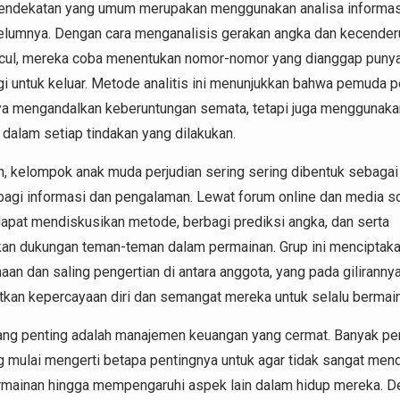
endekatan yang umum merupakan menggunakan analisa informasi
elumnya. Dengan cara menganalisis gerakan angka dan kecende
cul, mereka coba menentukan nomor-nomor yang dianggap punya
ggi untuk keluar. Metode analitis ini menunjukkan bahwa pemuda p
ya mengandalkan keberuntungan semata, tetapi juga menggunaka
k dalam setiap tindakan yang dilakukan.
ain, kelompok anak muda perjudian sering sering dibentuk sebagai
bagi informasi dan pengalaman. Lewat forum online dan media so
pat mendiskusikan metode, berbagi prediksi angka, dan serta
n dukungan teman-teman dalam permainan. Grup ini menciptaka
an dan saling pengertian di antara anggota, yang pada giliranny
kan kepercayaan diri dan semangat mereka untuk selalu bermain
yang penting adalah manajemen keuangan yang cermat. Banyak p
g mulai mengerti betapa pentingnya untuk agar tidak sangat men
mainan hingga mempengaruhi aspek lain dalam hidup mereka. D