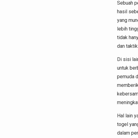
Sebuah p
hasil seb
yang mun
lebih tin
tidak han
dan takti
Di sisi l
untuk ber
pemuda da
memberika
kebersama
meningkat
Hal lain 
togel yan
dalam per