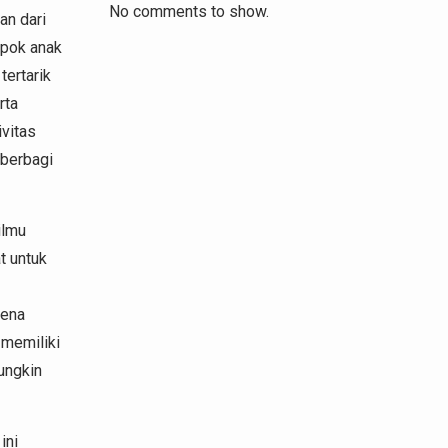
No comments to show.
n dari
mpok anak
tertarik
rta
ivitas
 berbagi
ilmu
t untuk
rena
 memiliki
ungkin
ini