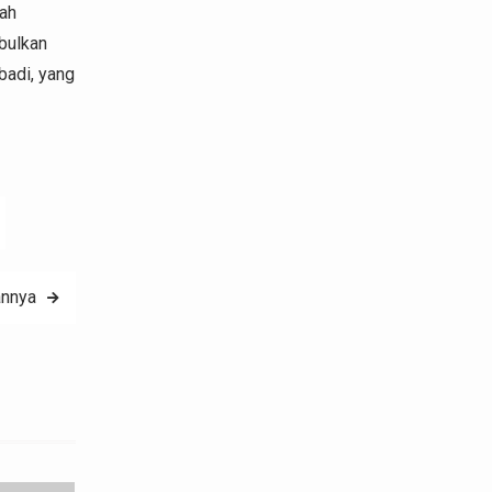
ah
bulkan
badi, yang
annya