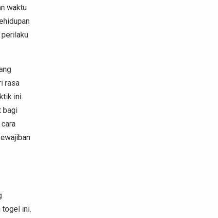
an waktu
kehidupan
perilaku
yang
i rasa
ik ini.
 bagi
 cara
kewajiban
g
ogel ini.