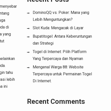
t menyebar
DominoQQ vs. Poker: Mana yang
entang
Lebih Menguntungkan?
uga
da di
Slot Kuda: Mengacak di Layar
a yang
Bupatitogel: Antara Keberuntungan
tut
dan Strategi
Togel di Internet: Pilih Platform
melainkan
Yang Terpercaya dan Nyaman
da.
Mengenal Warga 88: Website
gin tahu
Terpercaya untuk Permainan Togel
asi lebih
Di Internet.
 ini
Recent Comments