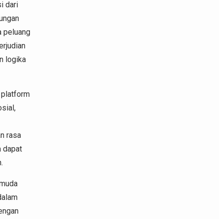
 dari
rungan
 peluang
erjudian
n logika
 platform
sial,
n rasa
a dapat
.
emuda
dalam
engan