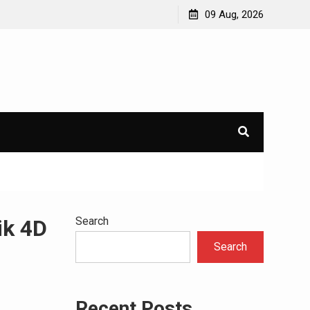
a dan
DominoQQ vs. Poker: Mana yang Lebih
09 Aug, 2026
Menguntungkan?
Search
ik 4D
Search
Recent Posts