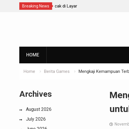
ar
Bupatitogel: Antara Keberuntungan da
Breaking News
Skip
to
content
HOME
Home
Berita Games
Mengkaji Kemampuan Terba
Archives
Meng
untu
August 2026
July 2026
Novemb
June 2026