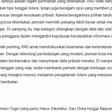
 lainnya adalah ragam permainan yang ditawarkan. R4D tidak han
an tipe tunggal lotere, tetapi juga beragam opsi yang memberi 
esuai dengan kesukaan pribadi. Karena beragamnya pilihan taruh
g bisa ditentukan, pemain memiliki peluang lebih besar untuk me
n. Di samping itu, tiap kategori dilengkapi dengan data dan stat
 pengguna dalam mengambil keputusan berdasarkan informasi d
lah penting, R4D amat mendiskusikan keamanan dan keteraturan
n. Dengan teknologi perlindungan yang modern, pemain bisa m
lam bertransaksi dan menyimpan data pribadi mereka. Di sampin
langgan yang siap sedia membantu pemain dengan berbagai so
yang mungkin muncul, menjamin pengalaman lotere yang menyen
 hambatan.
rmasi Togel yang perlu Harus Diketahui: Dari China hingga Nippo