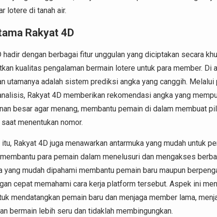
lotere di tanah air.
Utama Rakyat 4D
 hadir dengan berbagai fitur unggulan yang diciptakan secara kh
kan kualitas pengalaman bermain lotere untuk para member. Di a
n utamanya adalah sistem prediksi angka yang canggih. Melalui
analisis, Rakyat 4D memberikan rekomendasi angka yang mempu
nan besar agar menang, membantu pemain di dalam membuat pil
k saat menentukan nomor.
 itu, Rakyat 4D juga menawarkan antarmuka yang mudah untuk pe
 membantu para pemain dalam menelusuri dan mengakses berbag
a yang mudah dipahami membantu pemain baru maupun berpeng
gan cepat memahami cara kerja platform tersebut. Aspek ini men
ntuk mendatangkan pemain baru dan menjaga member lama, menj
n bermain lebih seru dan tidaklah membingungkan.