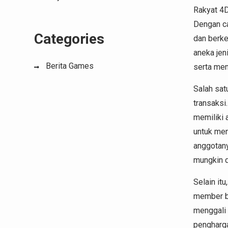
Rakyat 4D
Dengan ca
Categories
dan berk
aneka jen
Berita Games
serta men
Salah sat
transaksi
memiliki 
untuk me
anggotany
mungkin d
Selain it
member ba
menggali 
pengharga