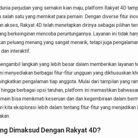
dunia perjudian yang semakin kian maju, platform Rakyat 4D tamp
u salah satu yang memikat para pemain. Dengan diverse fitur inov
 akses, Rakyat 4D telah menetapkan dirinya sebagai pilihan ter
ng berkeinginan mencoba peruntungannya. Layanan ini tidak han
n peluang menang yang sangat menarik, tetapi juga pengalama
dan interaktif.
ngambil langkah yang lebih besar dalam memberikan layanan te
ini menyediakan berbagai fitur-fitur ungguan yang dikhususkan k
ingkatkan pengalaman tiap anggota. Mulai dari tampilan yang ra
hingga berbagai opsi taruhan, platform ini memastikan bahwasa
main bisa menikmati keseruan dan dan kegembiraan dalam berm
ri kita eksplorasi lebih dalam tentang fitur-fitur yang menjadikan
akan.
ng Dimaksud Dengan Rakyat 4D?