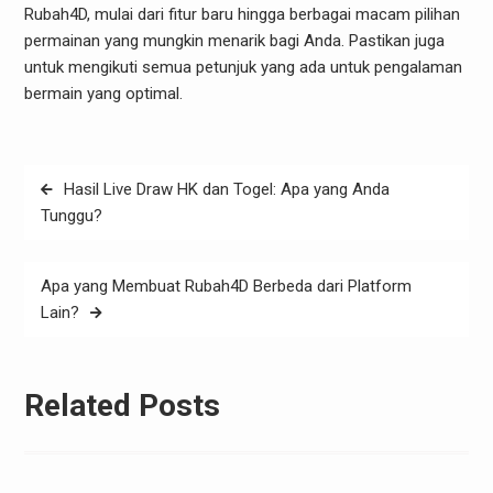
Rubah4D, mulai dari fitur baru hingga berbagai macam pilihan
permainan yang mungkin menarik bagi Anda. Pastikan juga
untuk mengikuti semua petunjuk yang ada untuk pengalaman
bermain yang optimal.
Post
Hasil Live Draw HK dan Togel: Apa yang Anda
navigation
Tunggu?
Apa yang Membuat Rubah4D Berbeda dari Platform
Lain?
Related Posts