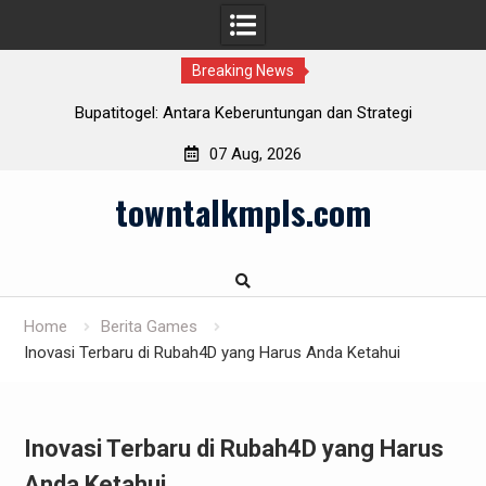
Breaking News
Bupatitogel: Antara Keberuntungan dan Strategi
07 Aug, 2026
Skip
towntalkmpls.com
to
content
Home
Berita Games
Inovasi Terbaru di Rubah4D yang Harus Anda Ketahui
Inovasi Terbaru di Rubah4D yang Harus
Anda Ketahui