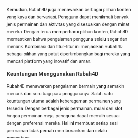
Kemudian, Rubah4D juga menawarkan berbagai pilihan konten
yang kaya dan bervariasi. Pengguna dapat menikmati banyak
jenis permainan dan aktivitas yang disesuaikan dengan minat
mereka. Dengan terus memperbarui pilihan konten, Rubah4D
memastikan bahwa pengalaman pengguna selalu segar dan
menarik. Kombinasi dari fitur-fitur ini menjadikan Rubah4D
sebagai pilihan yang patut dipertimbangkan bagi mereka yang
mencari platform yang inovatif dan aman.
Keuntungan Menggunakan Rubah4D
Rubah4D menawarkan pengalaman bermain yang semakin
menarik dan seru bagi para penggunanya. Salah satu
keuntungan utama adalah keberagaman permainan yang
tersedia. Dengan berbagai jenis permainan, mulai dari slot
hingga permainan meja, pengguna dapat memilih sesuai
dengan preferensi mereka. Hal ini membuat setiap sesi
permainan tidak pernah membosankan dan selalu