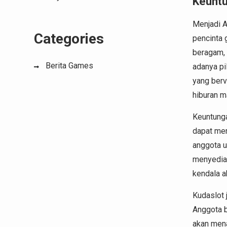
Keuntu
Menjadi A
Categories
pencinta 
beragam, 
Berita Games
adanya pi
yang berv
hiburan 
Keuntunga
dapat men
anggota u
menyediak
kendala a
Kudaslot 
Anggota b
akan men