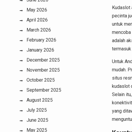
Kudaslot 
May 2026
pecinta j
April 2026
untuk mem
March 2026
mencoba k
February 2026
adalah ak
termasuk 
January 2026
December 2025
Untuk And
mudah. Pr
November 2025
situs res
October 2025
kudaslot
September 2025
Selain it
August 2025
konektivi
July 2025
yang dita
menguntu
June 2025
May 2025