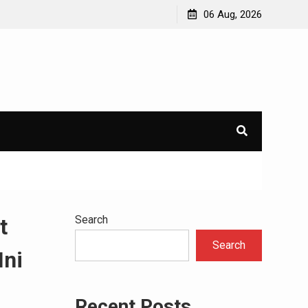
a dan
DominoQQ vs. Poker: Mana yang Lebih
06 Aug, 2026
Menguntungkan?
Search
t
Search
Ini
Recent Posts