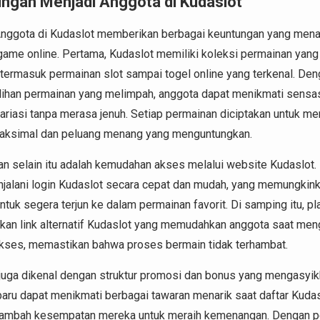
ngan Menjadi Anggota di Kudaslot
nggota di Kudaslot memberikan berbagai keuntungan yang menar
game online. Pertama, Kudaslot memiliki koleksi permainan yang
termasuk permainan slot sampai togel online yang terkenal. Den
lihan permainan yang melimpah, anggota dapat menikmati sensa
ariasi tanpa merasa jenuh. Setiap permainan diciptakan untuk m
maksimal dan peluang menang yang menguntungkan.
n selain itu adalah kemudahan akses melalui website Kudaslot
jalani login Kudaslot secara cepat dan mudah, yang memungkin
ntuk segera terjun ke dalam permainan favorit. Di samping itu, pla
an link alternatif Kudaslot yang memudahkan anggota saat men
kses, memastikan bahwa proses bermain tidak terhambat.
juga dikenal dengan struktur promosi dan bonus yang mengasyik
aru dapat menikmati berbagai tawaran menarik saat daftar Kudas
ambah kesempatan mereka untuk meraih kemenangan. Dengan 