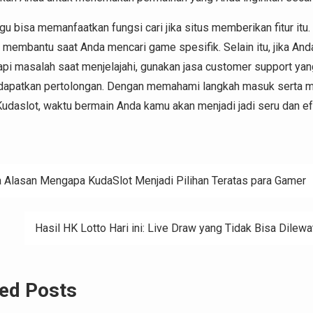
u bisa memanfaatkan fungsi cari jika situs memberikan fitur itu. F
 membantu saat Anda mencari game spesifik. Selain itu, jika And
i masalah saat menjelajahi, gunakan jasa customer support yan
apatkan pertolongan. Dengan memahami langkah masuk serta me
udaslot, waktu bermain Anda kamu akan menjadi jadi seru dan efe
 Alasan Mengapa KudaSlot Menjadi Pilihan Teratas para Gamer
ation
Hasil HK Lotto Hari ini: Live Draw yang Tidak Bisa Dilewa
ed Posts