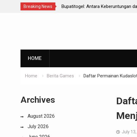
ar
Bupatitogel: Antara Keberuntungan da
Breaking News
Skip
to
content
HOME
Home
Berita Games
Daftar Permainan Kudaslot
Archives
Daft
Menj
August 2026
July 2026
July 13
June 2026