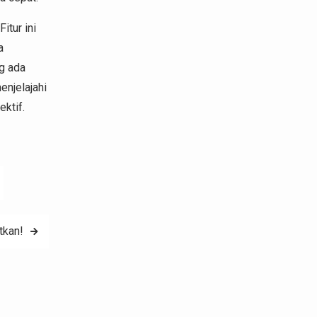
itur ini
a
g ada
njelajahi
ktif.
tkan!