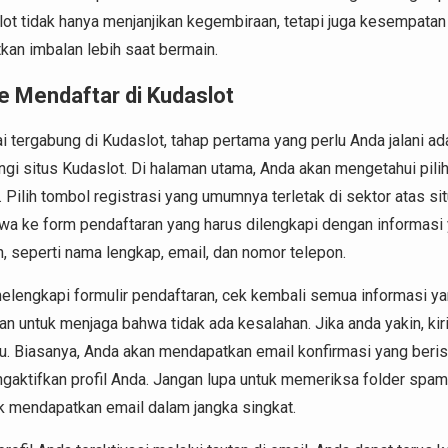
slot tidak hanya menjanjikan kegembiraan, tetapi juga kesempatan
an imbalan lebih saat bermain.
 Mendaftar di Kudaslot
i tergabung di Kudaslot, tahap pertama yang perlu Anda jalani ad
gi situs Kudaslot. Di halaman utama, Anda akan mengetahui pili
. Pilih tombol registrasi yang umumnya terletak di sektor atas si
wa ke form pendaftaran yang harus dilengkapi dengan informasi
n, seperti nama lengkap, email, dan nomor telepon.
elengkapi formulir pendaftaran, cek kembali semua informasi ya
n untuk menjaga bahwa tidak ada kesalahan. Jika anda yakin, kir
itu. Biasanya, Anda akan mendapatkan email konfirmasi yang berisi
gaktifkan profil Anda. Jangan lupa untuk memeriksa folder spam
k mendapatkan email dalam jangka singkat.