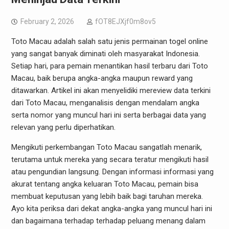
February 2, 2026
fOT8EJXjf0m8ov5
Toto Macau adalah salah satu jenis permainan togel online
yang sangat banyak diminati oleh masyarakat Indonesia.
Setiap hari, para pemain menantikan hasil terbaru dari Toto
Macau, baik berupa angka-angka maupun reward yang
ditawarkan. Artikel ini akan menyelidiki mereview data terkini
dari Toto Macau, menganalisis dengan mendalam angka
serta nomor yang muncul hari ini serta berbagai data yang
relevan yang perlu diperhatikan.
Mengikuti perkembangan Toto Macau sangatlah menarik,
terutama untuk mereka yang secara teratur mengikuti hasil
atau pengundian langsung. Dengan informasi informasi yang
akurat tentang angka keluaran Toto Macau, pemain bisa
membuat keputusan yang lebih baik bagi taruhan mereka.
Ayo kita periksa dari dekat angka-angka yang muncul hari ini
dan bagaimana terhadap terhadap peluang menang dalam