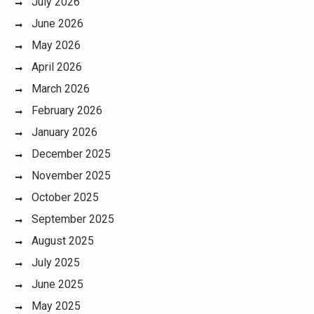
July 2026
June 2026
May 2026
April 2026
March 2026
February 2026
January 2026
December 2025
November 2025
October 2025
September 2025
August 2025
July 2025
June 2025
May 2025