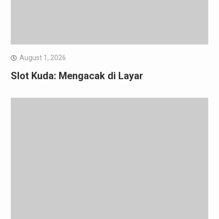
August 1, 2026
Slot Kuda: Mengacak di Layar