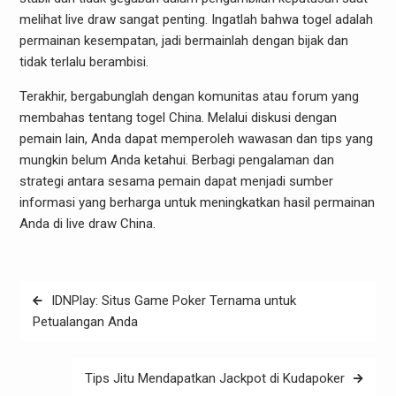
melihat live draw sangat penting. Ingatlah bahwa togel adalah
permainan kesempatan, jadi bermainlah dengan bijak dan
tidak terlalu berambisi.
Terakhir, bergabunglah dengan komunitas atau forum yang
membahas tentang togel China. Melalui diskusi dengan
pemain lain, Anda dapat memperoleh wawasan dan tips yang
mungkin belum Anda ketahui. Berbagi pengalaman dan
strategi antara sesama pemain dapat menjadi sumber
informasi yang berharga untuk meningkatkan hasil permainan
Anda di live draw China.
Post
IDNPlay: Situs Game Poker Ternama untuk
navigation
Petualangan Anda
Tips Jitu Mendapatkan Jackpot di Kudapoker