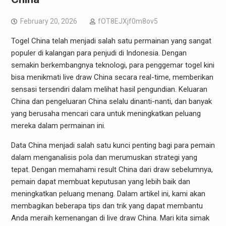
February 20, 2026
fOT8EJXjf0m8ov5
Togel China telah menjadi salah satu permainan yang sangat
populer di kalangan para penjudi di Indonesia. Dengan
semakin berkembangnya teknologi, para penggemar togel kini
bisa menikmati live draw China secara real-time, memberikan
sensasi tersendiri dalam melihat hasil pengundian. Keluaran
China dan pengeluaran China selalu dinanti-nanti, dan banyak
yang berusaha mencari cara untuk meningkatkan peluang
mereka dalam permainan ini.
Data China menjadi salah satu kunci penting bagi para pemain
dalam menganalisis pola dan merumuskan strategi yang
tepat. Dengan memahami result China dari draw sebelumnya,
pemain dapat membuat keputusan yang lebih baik dan
meningkatkan peluang menang. Dalam artikel ini, kami akan
membagikan beberapa tips dan trik yang dapat membantu
Anda meraih kemenangan di live draw China. Mari kita simak