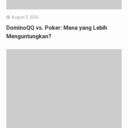
August 3, 2026
DominoQQ vs. Poker: Mana yang Lebih
Menguntungkan?