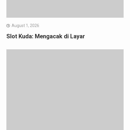
August 1, 2026
Slot Kuda: Mengacak di Layar