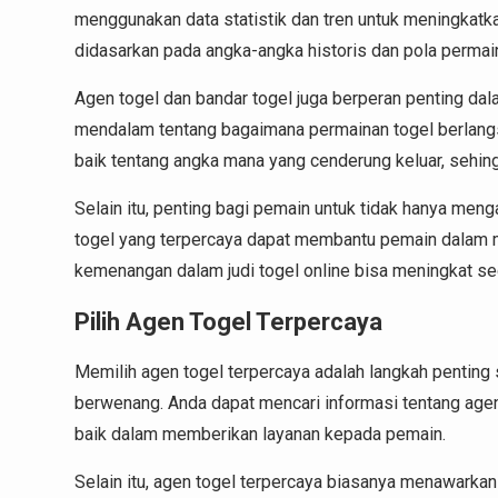
menggunakan data statistik dan tren untuk meningkatk
didasarkan pada angka-angka historis dan pola perma
Agen togel dan bandar togel juga berperan penting d
mendalam tentang bagaimana permainan togel berlangs
baik tentang angka mana yang cenderung keluar, sehing
Selain itu, penting bagi pemain untuk tidak hanya meng
togel yang terpercaya dapat membantu pemain dalam m
kemenangan dalam judi togel online bisa meningkat sec
Pilih Agen Togel Terpercaya
Memilih agen togel terpercaya adalah langkah penting 
berwenang. Anda dapat mencari informasi tentang agen-
baik dalam memberikan layanan kepada pemain.
Selain itu, agen togel terpercaya biasanya menawarkan 