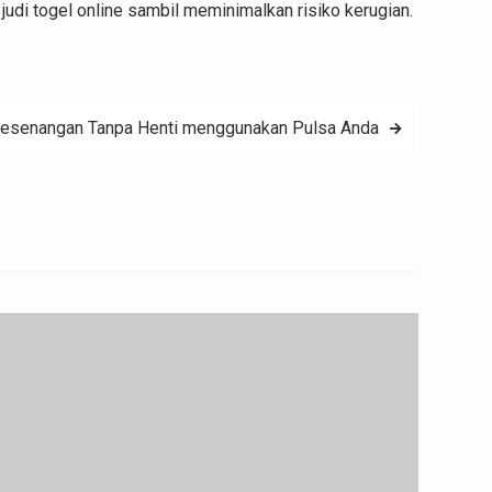
udi togel online sambil meminimalkan risiko kerugian.
 Kesenangan Tanpa Henti menggunakan Pulsa Anda