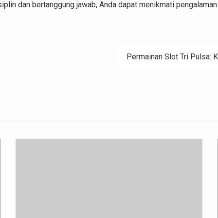
iplin dan bertanggung jawab, Anda dapat menikmati pengalaman j
Permainan Slot Tri Pulsa: