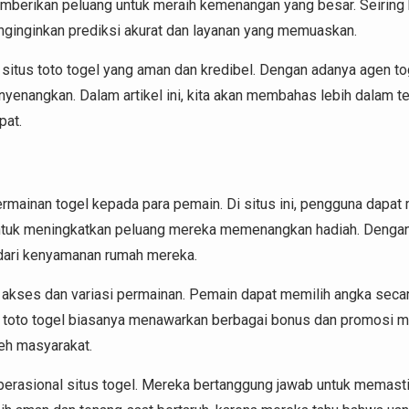
berikan peluang untuk meraih kemenangan yang besar. Seiring b
ginginkan prediksi akurat dan layanan yang memuaskan.
 situs toto togel yang aman dan kredibel. Dengan adanya agen to
enangkan. Dalam artikel ini, kita akan membahas lebih dalam ten
pat.
rmainan togel kepada para pemain. Di situs ini, pengguna dapat m
 untuk meningkatkan peluang mereka memenangkan hadiah. Dengan ke
 dari kenyamanan rumah mereka.
kses dan variasi permainan. Pemain dapat memilih angka secar
 situs toto togel biasanya menawarkan berbagai bonus dan promos
leh masyarakat.
perasional situs togel. Mereka bertanggung jawab untuk memasti