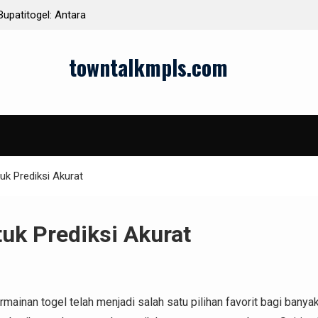
n Strategi
Togel di Internet: Pilih Platform Yang Terpercay
Nyaman
towntalkmpls.com
uk Prediksi Akurat
tuk Prediksi Akurat
rmainan togel telah menjadi salah satu pilihan favorit bagi banya