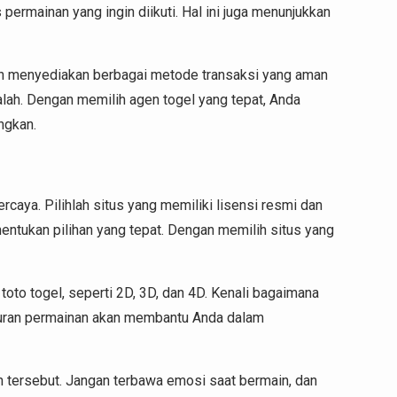
permainan yang ingin diikuti. Hal ini juga menunjukkan
kan menyediakan berbagai metode transaksi yang aman
lah. Dengan memilih agen togel yang tepat, Anda
ngkan.
rcaya. Pilihlah situs yang memiliki lisensi resmi dan
ntukan pilihan yang tepat. Dengan memilih situs yang
toto togel, seperti 2D, 3D, dan 4D. Kenali bagaimana
aturan permainan akan membantu Anda dalam
an tersebut. Jangan terbawa emosi saat bermain, dan