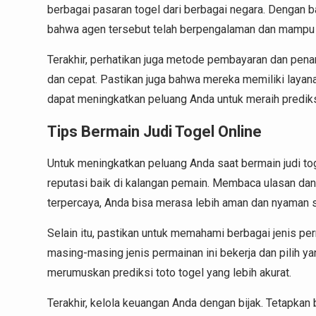
berbagai pasaran togel dari berbagai negara. Dengan ba
bahwa agen tersebut telah berpengalaman dan mampu
Terakhir, perhatikan juga metode pembayaran dan pena
dan cepat. Pastikan juga bahwa mereka memiliki layan
dapat meningkatkan peluang Anda untuk meraih predik
Tips Bermain Judi Togel Online
Untuk meningkatkan peluang Anda saat bermain judi toge
reputasi baik di kalangan pemain. Membaca ulasan dan
terpercaya, Anda bisa merasa lebih aman dan nyaman s
Selain itu, pastikan untuk memahami berbagai jenis per
masing-masing jenis permainan ini bekerja dan pilih 
merumuskan prediksi toto togel yang lebih akurat.
Terakhir, kelola keuangan Anda dengan bijak. Tetapkan