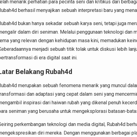
telah menarik perhatian para pecinta seni dan kritikus dari berba
Rubah4d berhasil menyajikan sebuah interpretasi baru yang menan
Rubah4d bukan hanya sekadar sebuah karya seni, tetapi juga merup
mengalir dalam diri seniman. Melalui penggunaan teknologi dan
tema yang relevan dengan kehidupan masa kini, memadukan kein
Keberadaannya menjadi sebuah titik tolak untuk diskusi lebih lanj
bertransformasi di era digital saat ini.
Latar Belakang Rubah4d
Rubah4d merupakan sebuah fenomena menarik yang muncul dalam 
transformasi dan adaptasi yang cepat dalam seni yang mencermin
mengambil inspirasi dari haiwan rubah yang dikenal penuh kecer
para seniman yang berusaha untuk mengeksplorasi batasan-batasa
Seiring perkembangan teknologi dan media digital, Rubah4d berh
mengekspresikan diri mereka. Dengan menggunakan berbagai platf