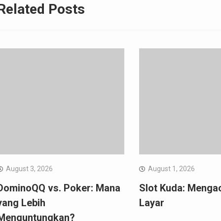
Related Posts
August 3, 2026
August 1, 2026
DominoQQ vs. Poker: Mana
Slot Kuda: Menga
yang Lebih
Layar
Menguntungkan?