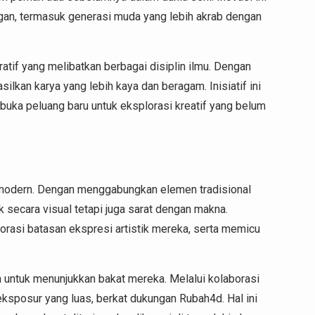
ngan, termasuk generasi muda yang lebih akrab dengan
atif yang melibatkan berbagai disiplin ilmu. Dengan
silkan karya yang lebih kaya dan beragam. Inisiatif ini
buka peluang baru untuk eksplorasi kreatif yang belum
 modern. Dengan menggabungkan elemen tradisional
 secara visual tetapi juga sarat dengan makna.
orasi batasan ekspresi artistik mereka, serta memicu
 untuk menunjukkan bakat mereka. Melalui kolaborasi
ksposur yang luas, berkat dukungan Rubah4d. Hal ini