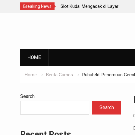
 Layar
Bupatitogel: Antara Keberuntunga
Breaking News
Skip
to
content
HOME
Home
Berita Games
Rubah4d: Penemuan Gemil
Search
Search
Recent Posts