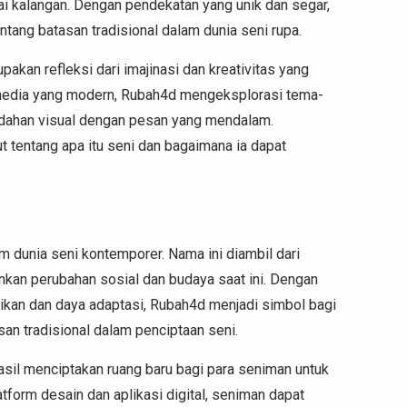
gai kalangan. Dengan pendekatan yang unik dan segar,
tang batasan tradisional dalam dunia seni rupa.
akan refleksi dari imajinasi dan kreativitas yang
 media yang modern, Rubah4d mengeksplorasi tema-
dahan visual dengan pesan yang mendalam.
ut tentang apa itu seni dan bagaimana ia dapat
dunia seni kontemporer. Nama ini diambil dari
kan perubahan sosial dan budaya saat ini. Dengan
dikan dan daya adaptasi, Rubah4d menjadi simbol bagi
n tradisional dalam penciptaan seni.
asil menciptakan ruang baru bagi para seniman untuk
orm desain dan aplikasi digital, seniman dapat