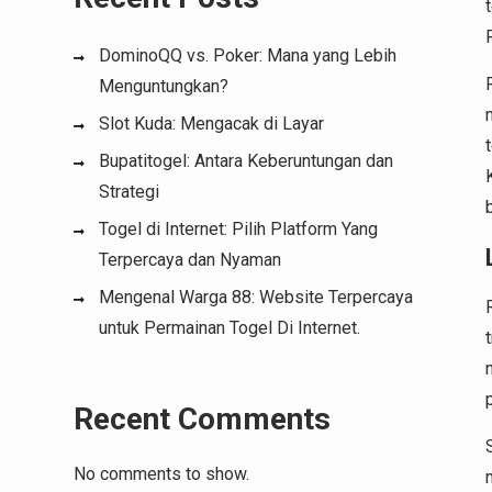
DominoQQ vs. Poker: Mana yang Lebih
Menguntungkan?
Slot Kuda: Mengacak di Layar
Bupatitogel: Antara Keberuntungan dan
Strategi
Togel di Internet: Pilih Platform Yang
Terpercaya dan Nyaman
Mengenal Warga 88: Website Terpercaya
untuk Permainan Togel Di Internet.
Recent Comments
No comments to show.