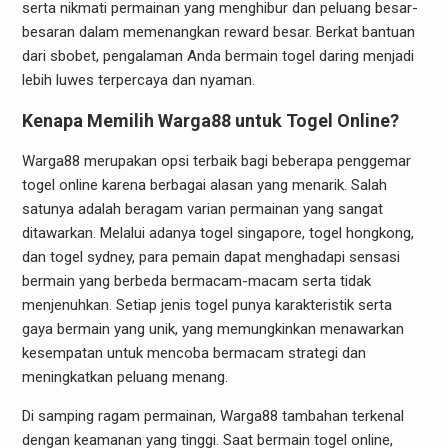
serta nikmati permainan yang menghibur dan peluang besar-
besaran dalam memenangkan reward besar. Berkat bantuan
dari sbobet, pengalaman Anda bermain togel daring menjadi
lebih luwes terpercaya dan nyaman.
Kenapa Memilih Warga88 untuk Togel Online?
Warga88 merupakan opsi terbaik bagi beberapa penggemar
togel online karena berbagai alasan yang menarik. Salah
satunya adalah beragam varian permainan yang sangat
ditawarkan. Melalui adanya togel singapore, togel hongkong,
dan togel sydney, para pemain dapat menghadapi sensasi
bermain yang berbeda bermacam-macam serta tidak
menjenuhkan. Setiap jenis togel punya karakteristik serta
gaya bermain yang unik, yang memungkinkan menawarkan
kesempatan untuk mencoba bermacam strategi dan
meningkatkan peluang menang.
Di samping ragam permainan, Warga88 tambahan terkenal
dengan keamanan yang tinggi. Saat bermain togel online,