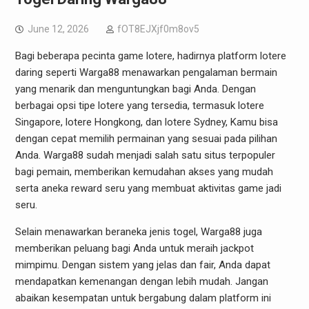
June 12, 2026
fOT8EJXjf0m8ov5
Bagi beberapa pecinta game lotere, hadirnya platform lotere
daring seperti Warga88 menawarkan pengalaman bermain
yang menarik dan menguntungkan bagi Anda. Dengan
berbagai opsi tipe lotere yang tersedia, termasuk lotere
Singapore, lotere Hongkong, dan lotere Sydney, Kamu bisa
dengan cepat memilih permainan yang sesuai pada pilihan
Anda. Warga88 sudah menjadi salah satu situs terpopuler
bagi pemain, memberikan kemudahan akses yang mudah
serta aneka reward seru yang membuat aktivitas game jadi
seru.
Selain menawarkan beraneka jenis togel, Warga88 juga
memberikan peluang bagi Anda untuk meraih jackpot
mimpimu. Dengan sistem yang jelas dan fair, Anda dapat
mendapatkan kemenangan dengan lebih mudah. Jangan
abaikan kesempatan untuk bergabung dalam platform ini