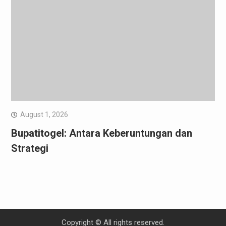
August 1, 2026
Bupatitogel: Antara Keberuntungan dan
Strategi
Copyright © All rights reserved.