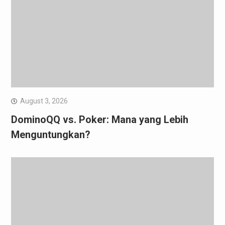
August 3, 2026
DominoQQ vs. Poker: Mana yang Lebih
Menguntungkan?