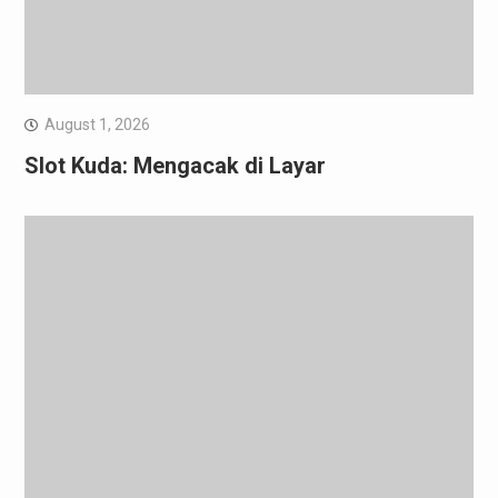
August 1, 2026
Slot Kuda: Mengacak di Layar