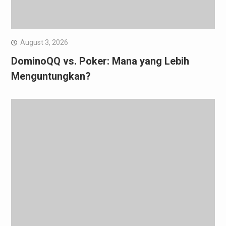
August 3, 2026
DominoQQ vs. Poker: Mana yang Lebih
Menguntungkan?