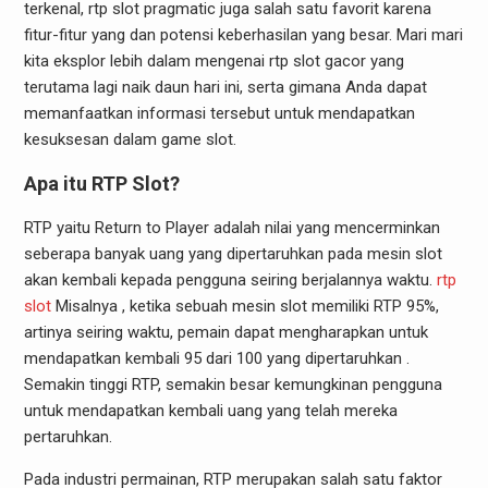
terkenal, rtp slot pragmatic juga salah satu favorit karena
fitur-fitur yang dan potensi keberhasilan yang besar. Mari mari
kita eksplor lebih dalam mengenai rtp slot gacor yang
terutama lagi naik daun hari ini, serta gimana Anda dapat
memanfaatkan informasi tersebut untuk mendapatkan
kesuksesan dalam game slot.
Apa itu RTP Slot?
RTP yaitu Return to Player adalah nilai yang mencerminkan
seberapa banyak uang yang dipertaruhkan pada mesin slot
akan kembali kepada pengguna seiring berjalannya waktu.
rtp
slot
Misalnya , ketika sebuah mesin slot memiliki RTP 95%,
artinya seiring waktu, pemain dapat mengharapkan untuk
mendapatkan kembali 95 dari 100 yang dipertaruhkan .
Semakin tinggi RTP, semakin besar kemungkinan pengguna
untuk mendapatkan kembali uang yang telah mereka
pertaruhkan.
Pada industri permainan, RTP merupakan salah satu faktor