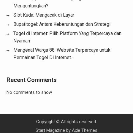
Menguntungkan?
Slot Kuda: Mengacak di Layar
Bupatitogel: Antara Keberuntungan dan Strategi
Togel di Internet: Pilih Platform Yang Terpercaya dan
Nyaman
Mengenal Warga 88: Website Terpercaya untuk
Permainan Togel Di Internet.
Recent Comments
No comments to show.
Copyright © All rights reserved.
Start Magazine by
Axle Themes