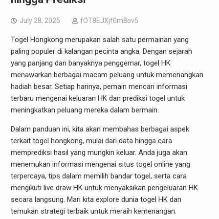
July 28, 2025
fOT8EJXjf0m8ov5
Togel Hongkong merupakan salah satu permainan yang
paling populer di kalangan pecinta angka. Dengan sejarah
yang panjang dan banyaknya penggemar, togel HK
menawarkan berbagai macam peluang untuk memenangkan
hadiah besar. Setiap harinya, pemain mencari informasi
terbaru mengenai keluaran HK dan prediksi togel untuk
meningkatkan peluang mereka dalam bermain.
Dalam panduan ini, kita akan membahas berbagai aspek
terkait togel hongkong, mulai dari data hingga cara
memprediksi hasil yang mungkin keluar. Anda juga akan
menemukan informasi mengenai situs togel online yang
terpercaya, tips dalam memilih bandar togel, serta cara
mengikuti live draw HK untuk menyaksikan pengeluaran HK
secara langsung. Mari kita explore dunia togel HK dan
temukan strategi terbaik untuk meraih kemenangan.