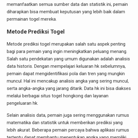
memanfaatkan semua sumber data dan statistik ini, pemain
diharapkan bisa membuat keputusan yang lebih baik dalam
permainan togel mereka.
Metode Prediksi Togel
Metode prediksi togel merupakan salah satu aspek penting
bagi para pemain yang ingin meningkatkan peluang menang.
Salah satu pendekatan yang umum digunakan adalah analisis
data historis. Dengan mempelajari keluaran hk sebelumnya,
pemain dapat mengidentifikasi pola dan tren yang mungkin
muncul. Hal ini mencakup analisis angka yang sering muncul,
serta angka-angka yang jarang ditarik. Data hk ini bisa diakses
melalui berbagai situs togel hongkong dan layanan
pengeluaran hk.
Selain analisis data, pemain juga sering menggunakan rumus
matematika dan statistik untuk memberikan prediksi yang
lebih akurat. Beberapa pemain percaya bahwa aplikasi rumus
tertentu dapat membantu menentukan angka yang memiliki