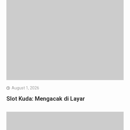
August 1, 2026
Slot Kuda: Mengacak di Layar