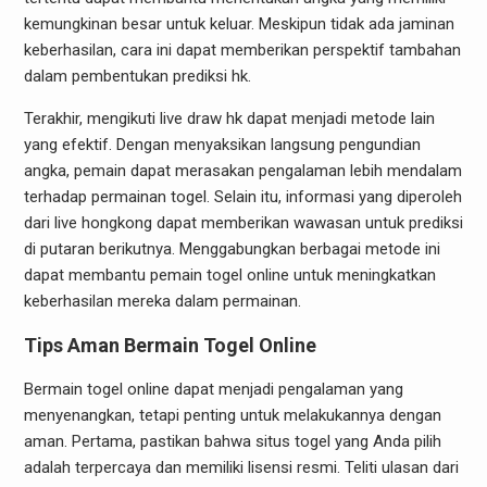
kemungkinan besar untuk keluar. Meskipun tidak ada jaminan
keberhasilan, cara ini dapat memberikan perspektif tambahan
dalam pembentukan prediksi hk.
Terakhir, mengikuti live draw hk dapat menjadi metode lain
yang efektif. Dengan menyaksikan langsung pengundian
angka, pemain dapat merasakan pengalaman lebih mendalam
terhadap permainan togel. Selain itu, informasi yang diperoleh
dari live hongkong dapat memberikan wawasan untuk prediksi
di putaran berikutnya. Menggabungkan berbagai metode ini
dapat membantu pemain togel online untuk meningkatkan
keberhasilan mereka dalam permainan.
Tips Aman Bermain Togel Online
Bermain togel online dapat menjadi pengalaman yang
menyenangkan, tetapi penting untuk melakukannya dengan
aman. Pertama, pastikan bahwa situs togel yang Anda pilih
adalah terpercaya dan memiliki lisensi resmi. Teliti ulasan dari