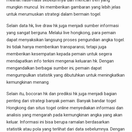
melihat hasil-hasil sebelumnya dan mencari tren yang
mungkin muncul. Ini memberikan gambaran yang lebih jelas
untuk merumuskan strategi dalam bermain togel.
Selain data hk, live draw hk juga menjadi sumber informasi
yang sangat berguna. Melalui live hongkong, para pemain
dapat menyaksikan langsung proses pengundian angka togel.
Ini tidak hanya memberikan transparansi, tetapi juga
memberikan kesempatan kepada pemain untuk segera
mendapatkan info terkini mengenai keluaran hk. Dengan
mengandalkan berbagai sumber ini, pemain dapat
mengumpulkan statistik yang dibutuhkan untuk meningkatkan
kemungkinan menang.
Selain itu, bocoran hk dan prediksi hk juga menjadi bagian
penting dari strategi banyak pemain. Banyak bandar togel
Hongkong dan situs togel online menyediakan informasi dan
analisis yang mengarah pada kemungkinan angka yang akan
keluar. Informasi ini bisa berupa ramalan berdasarkan
statistik atau pola yang terlihat dari data sebelumnya. Dengan