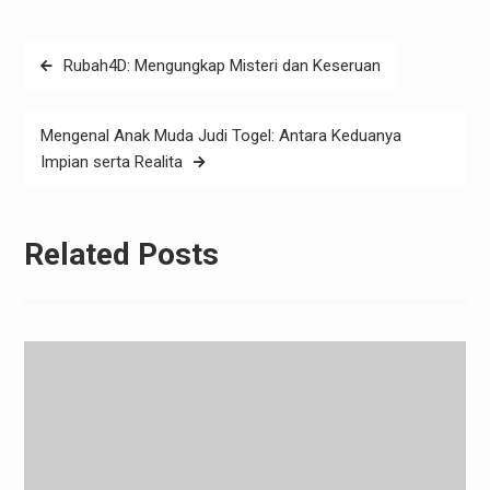
Post
Rubah4D: Mengungkap Misteri dan Keseruan
navigation
Mengenal Anak Muda Judi Togel: Antara Keduanya
Impian serta Realita
Related Posts