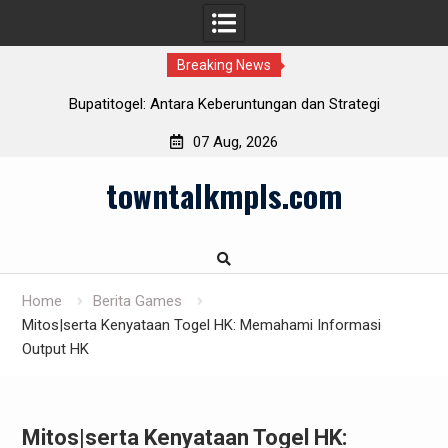
Breaking News
Bupatitogel: Antara Keberuntungan dan Strategi
07 Aug, 2026
Skip
towntalkmpls.com
to
content
Home
Berita Games
Mitos|serta Kenyataan Togel HK: Memahami Informasi
Output HK
Mitos|serta Kenyataan Togel HK: