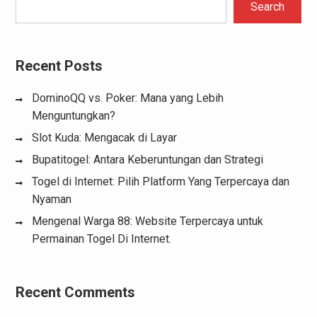
Search
Recent Posts
DominoQQ vs. Poker: Mana yang Lebih
Menguntungkan?
Slot Kuda: Mengacak di Layar
Bupatitogel: Antara Keberuntungan dan Strategi
Togel di Internet: Pilih Platform Yang Terpercaya dan
Nyaman
Mengenal Warga 88: Website Terpercaya untuk
Permainan Togel Di Internet.
Recent Comments