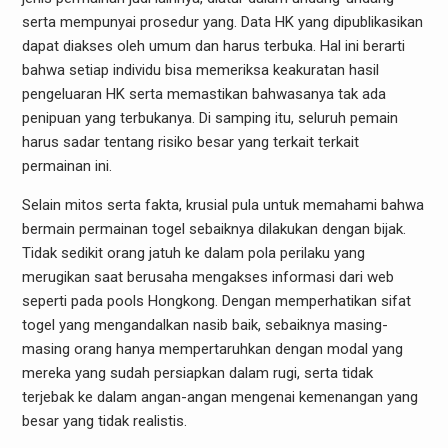
serta mempunyai prosedur yang. Data HK yang dipublikasikan
dapat diakses oleh umum dan harus terbuka. Hal ini berarti
bahwa setiap individu bisa memeriksa keakuratan hasil
pengeluaran HK serta memastikan bahwasanya tak ada
penipuan yang terbukanya. Di samping itu, seluruh pemain
harus sadar tentang risiko besar yang terkait terkait
permainan ini.
Selain mitos serta fakta, krusial pula untuk memahami bahwa
bermain permainan togel sebaiknya dilakukan dengan bijak.
Tidak sedikit orang jatuh ke dalam pola perilaku yang
merugikan saat berusaha mengakses informasi dari web
seperti pada pools Hongkong. Dengan memperhatikan sifat
togel yang mengandalkan nasib baik, sebaiknya masing-
masing orang hanya mempertaruhkan dengan modal yang
mereka yang sudah persiapkan dalam rugi, serta tidak
terjebak ke dalam angan-angan mengenai kemenangan yang
besar yang tidak realistis.