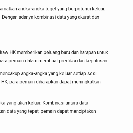
ramalkan angka-angka togel yang berpotensi keluar.
. Dengan adanya kombinasi data yang akurat dan
e draw HK memberikan peluang baru dan harapan untuk
 para pemain dalam membuat prediksi dan keputusan.
i mencakup angka-angka yang keluar setiap sesi
n HK, para pemain diharapkan dapat meningkatkan
ka yang akan keluar. Kombinasi antara data
kan data yang tepat, pemain dapat menciptakan