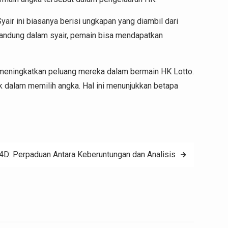
air ini biasanya berisi ungkapan yang diambil dari
kandung dalam syair, pemain bisa mendapatkan
 meningkatkan peluang mereka dalam bermain HK Lotto.
k dalam memilih angka. Hal ini menunjukkan betapa
D: Perpaduan Antara Keberuntungan dan Analisis