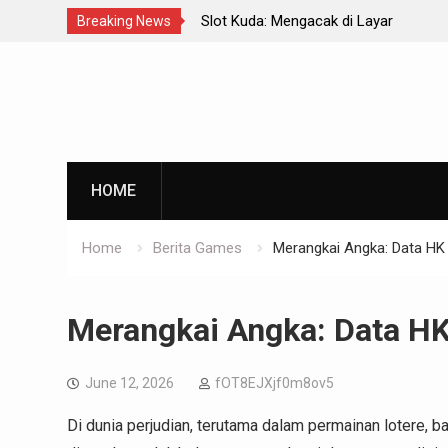
ar
Bupatitogel: Antara Keberuntungan da
Breaking News
Skip
to
content
HOME
Home
Berita Games
Merangkai Angka: Data HK 
Merangkai Angka: Data HK 
June 12, 2026
fOT8EJXjf0m8ov5
Di dunia perjudian, terutama dalam permainan lotere,