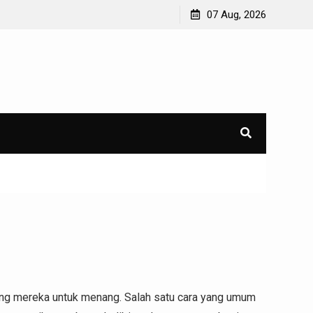
a dan
DominoQQ vs. Poker: Mana yang Lebih
07 Aug, 2026
Menguntungkan?
uang mereka untuk menang. Salah satu cara yang umum