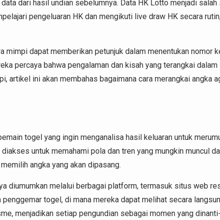
ta dari hasil undian sebelumnya. Data HK Lotto menjadi salah s
lajari pengeluaran HK dan mengikuti live draw HK secara ruti
hwa mimpi dapat memberikan petunjuk dalam menentukan nomor ke
reka percaya bahwa pengalaman dan kisah yang terangkai dalam s
i, artikel ini akan membahas bagaimana cara merangkai angka a
pemain togel yang ingin menganalisa hasil keluaran untuk merum
 diakses untuk memahami pola dan tren yang mungkin muncul dar
 memilih angka yang akan dipasang.
nya diumumkan melalui berbagai platform, termasuk situs web re
a penggemar togel, di mana mereka dapat melihat secara langsu
me, menjadikan setiap pengundian sebagai momen yang dinanti-