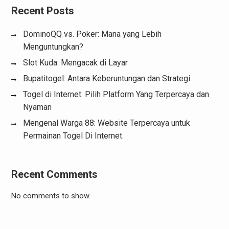
Recent Posts
DominoQQ vs. Poker: Mana yang Lebih
Menguntungkan?
Slot Kuda: Mengacak di Layar
Bupatitogel: Antara Keberuntungan dan Strategi
Togel di Internet: Pilih Platform Yang Terpercaya dan
Nyaman
Mengenal Warga 88: Website Terpercaya untuk
Permainan Togel Di Internet.
Recent Comments
No comments to show.