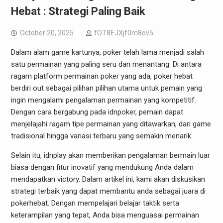
Hebat : Strategi Paling Baik
October 20, 2025
fOT8EJXjf0m8ov5
Dalam alam game kartunya, poker telah lama menjadi salah
satu permainan yang paling seru dan menantang. Di antara
ragam platform permainan poker yang ada, poker hebat
berdiri out sebagai pilihan pilihan utama untuk pemain yang
ingin mengalami pengalaman permainan yang kompetitif.
Dengan cara bergabung pada idnpoker, pemain dapat
menjelajahi ragam tipe permainan yang ditawarkan, dari game
tradisional hingga variasi terbaru yang semakin menarik.
Selain itu, idnplay akan memberikan pengalaman bermain luar
biasa dengan fitur inovatif yang mendukung Anda dalam
mendapatkan victory. Dalam artikel ini, kami akan diskusikan
strategi terbaik yang dapat membantu anda sebagai juara di
pokerhebat. Dengan mempelajari belajar taktik serta
keterampilan yang tepat, Anda bisa menguasai permainan