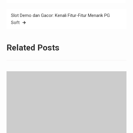
navigation
Slot Demo dan Gacor: Kenali Fitur-Fitur Menarik PG
Soft
Related Posts