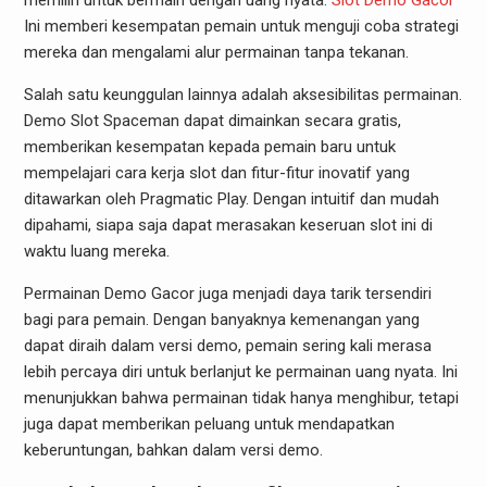
memilih untuk bermain dengan uang nyata.
Slot Demo Gacor
Ini memberi kesempatan pemain untuk menguji coba strategi
mereka dan mengalami alur permainan tanpa tekanan.
Salah satu keunggulan lainnya adalah aksesibilitas permainan.
Demo Slot Spaceman dapat dimainkan secara gratis,
memberikan kesempatan kepada pemain baru untuk
mempelajari cara kerja slot dan fitur-fitur inovatif yang
ditawarkan oleh Pragmatic Play. Dengan intuitif dan mudah
dipahami, siapa saja dapat merasakan keseruan slot ini di
waktu luang mereka.
Permainan Demo Gacor juga menjadi daya tarik tersendiri
bagi para pemain. Dengan banyaknya kemenangan yang
dapat diraih dalam versi demo, pemain sering kali merasa
lebih percaya diri untuk berlanjut ke permainan uang nyata. Ini
menunjukkan bahwa permainan tidak hanya menghibur, tetapi
juga dapat memberikan peluang untuk mendapatkan
keberuntungan, bahkan dalam versi demo.