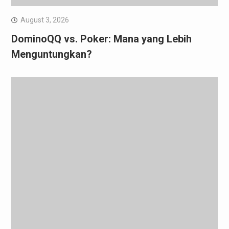
August 3, 2026
DominoQQ vs. Poker: Mana yang Lebih
Menguntungkan?