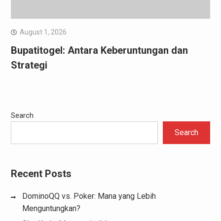
August 1, 2026
Bupatitogel: Antara Keberuntungan dan
Strategi
Search
Search
Recent Posts
DominoQQ vs. Poker: Mana yang Lebih
Menguntungkan?