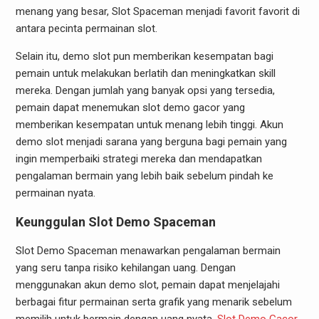
menang yang besar, Slot Spaceman menjadi favorit favorit di
antara pecinta permainan slot.
Selain itu, demo slot pun memberikan kesempatan bagi
pemain untuk melakukan berlatih dan meningkatkan skill
mereka. Dengan jumlah yang banyak opsi yang tersedia,
pemain dapat menemukan slot demo gacor yang
memberikan kesempatan untuk menang lebih tinggi. Akun
demo slot menjadi sarana yang berguna bagi pemain yang
ingin memperbaiki strategi mereka dan mendapatkan
pengalaman bermain yang lebih baik sebelum pindah ke
permainan nyata.
Keunggulan Slot Demo Spaceman
Slot Demo Spaceman menawarkan pengalaman bermain
yang seru tanpa risiko kehilangan uang. Dengan
menggunakan akun demo slot, pemain dapat menjelajahi
berbagai fitur permainan serta grafik yang menarik sebelum