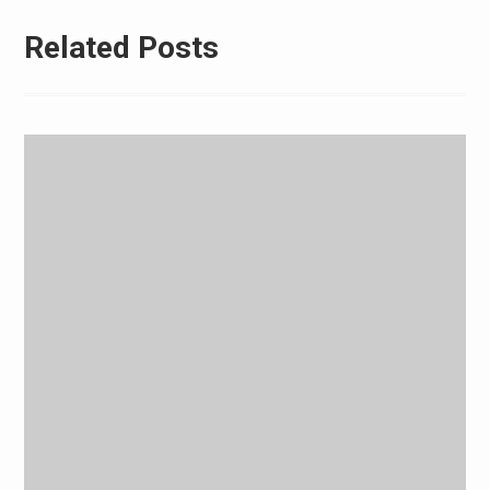
Related Posts