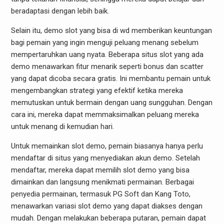
beradaptasi dengan lebih baik.
Selain itu, demo slot yang bisa di wd memberikan keuntungan
bagi pemain yang ingin menguji peluang menang sebelum
mempertaruhkan uang nyata. Beberapa situs slot yang ada
demo menawarkan fitur menarik seperti bonus dan scatter
yang dapat dicoba secara gratis. Ini membantu pemain untuk
mengembangkan strategi yang efektif ketika mereka
memutuskan untuk bermain dengan uang sungguhan. Dengan
cara ini, mereka dapat memmaksimalkan peluang mereka
untuk menang di kemudian hari.
Untuk memainkan slot demo, pemain biasanya hanya perlu
mendaftar di situs yang menyediakan akun demo. Setelah
mendaftar, mereka dapat memilih slot demo yang bisa
dimainkan dan langsung menikmati permainan. Berbagai
penyedia permainan, termasuk PG Soft dan Kang Toto,
menawarkan variasi slot demo yang dapat diakses dengan
mudah. Dengan melakukan beberapa putaran, pemain dapat