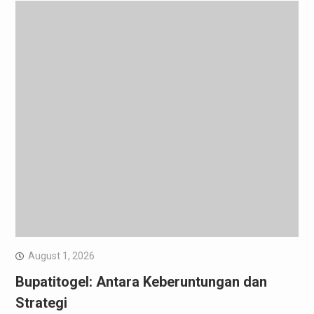
August 1, 2026
Bupatitogel: Antara Keberuntungan dan
Strategi