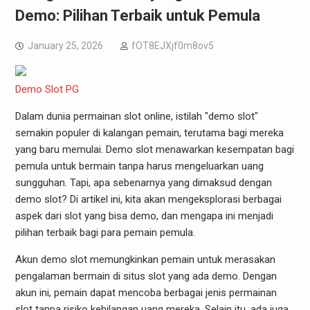
Demo: Pilihan Terbaik untuk Pemula
January 25, 2026
fOT8EJXjf0m8ov5
Demo Slot PG
Dalam dunia permainan slot online, istilah "demo slot"
semakin populer di kalangan pemain, terutama bagi mereka
yang baru memulai. Demo slot menawarkan kesempatan bagi
pemula untuk bermain tanpa harus mengeluarkan uang
sungguhan. Tapi, apa sebenarnya yang dimaksud dengan
demo slot? Di artikel ini, kita akan mengeksplorasi berbagai
aspek dari slot yang bisa demo, dan mengapa ini menjadi
pilihan terbaik bagi para pemain pemula.
Akun demo slot memungkinkan pemain untuk merasakan
pengalaman bermain di situs slot yang ada demo. Dengan
akun ini, pemain dapat mencoba berbagai jenis permainan
slot tanpa risiko kehilangan uang mereka. Selain itu, ada juga