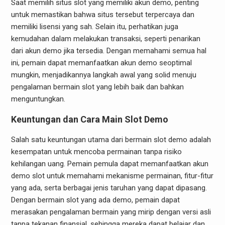
Saat memilih situs slot yang memiliki akun demo, penting
untuk memastikan bahwa situs tersebut terpercaya dan
memiliki lisensi yang sah. Selain itu, perhatikan juga
kemudahan dalam melakukan transaksi, seperti penarikan
dari akun demo jika tersedia. Dengan memahami semua hal
ini, pemain dapat memanfaatkan akun demo seoptimal
mungkin, menjadikannya langkah awal yang solid menuju
pengalaman bermain slot yang lebih baik dan bahkan
menguntungkan.
Keuntungan dan Cara Main Slot Demo
Salah satu keuntungan utama dari bermain slot demo adalah
kesempatan untuk mencoba permainan tanpa risiko
kehilangan uang. Pemain pemula dapat memanfaatkan akun
demo slot untuk memahami mekanisme permainan, fitur-fitur
yang ada, serta berbagai jenis taruhan yang dapat dipasang.
Dengan bermain slot yang ada demo, pemain dapat
merasakan pengalaman bermain yang mirip dengan versi asli
tanpa tekanan finansial, sehingga mereka dapat belajar dan