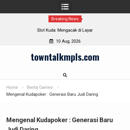
Breaking News
n?
Slot Kuda: Mengacak di Layar
10 Aug, 2026
Skip
towntalkmpls.com
to
content
Home
Berita Games
Mengenal Kudapoker : Generasi Baru Judi Daring
Mengenal Kudapoker : Generasi Baru
Judi Daring