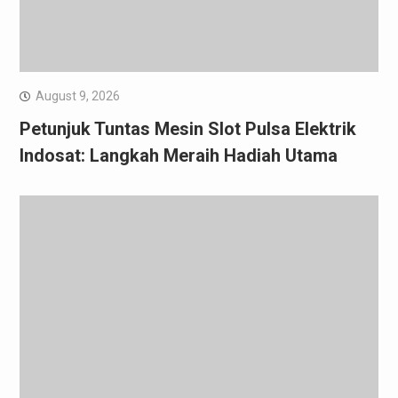
August 9, 2026
Petunjuk Tuntas Mesin Slot Pulsa Elektrik
Indosat: Langkah Meraih Hadiah Utama