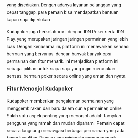
yang disediakan. Dengan adanya layanan pelanggan yang
cepat tanggap, para pemain bisa mendapatkan bantuan
kapan saja diperlukan.
Kudapoker juga berkolaborasi dengan IDN Poker serta IDN
Play, yang merupakan jaringan jaringan permainan yang lebih
luas. Dengan kerjasama ini, platform ini menawarkan sensasi
bermain yang bervariasi dengan banyak banyak opsi
permainan dan fitur menarik. Ini menjadikan platform ini
sebagai pilihan untuk siapa saja yang ingin merasakan
sensasi bermain poker secara online yang aman dan nyata.
Fitur Menonjol Kudapoker
Kudapoker memberikan pengalaman permainan yang
menggembirakan dan baru dalam dunia permainan online.
Salah satu aspek penting yang menonjol adalah tampilan
pengguna yang ramah dan mudah dipahami. Pemain dapat
secara langsung menavigasi berbagai permainan yang ada