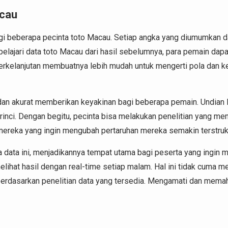
acau
gi beberapa pecinta toto Macau. Setiap angka yang diumumkan d
lajari data toto Macau dari hasil sebelumnya, para pemain dapa
berkelanjutan membuatnya lebih mudah untuk mengerti pola dan k
s dan akurat memberikan keyakinan bagi beberapa pemain. Undia
inci. Dengan begitu, pecinta bisa melakukan penelitian yang me
mereka yang ingin mengubah pertaruhan mereka semakin terstrukt
ata ini, menjadikannya tempat utama bagi peserta yang ingin m
ihat hasil dengan real-time setiap malam. Hal ini tidak cuma 
rdasarkan penelitian data yang tersedia. Mengamati dan memah