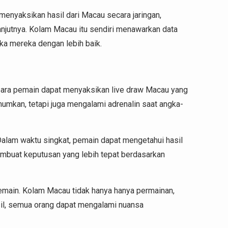
menyaksikan hasil dari Macau secara jaringan,
njutnya. Kolam Macau itu sendiri menawarkan data
a mereka dengan lebih baik.
para pemain dapat menyaksikan live draw Macau yang
umkan, tetapi juga mengalami adrenalin saat angka-
 Dalam waktu singkat, pemain dapat mengetahui hasil
mbuat keputusan yang lebih tepat berdasarkan
emain. Kolam Macau tidak hanya hanya permainan,
sil, semua orang dapat mengalami nuansa