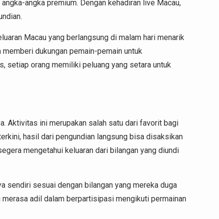
n angka-angka premium. Dengan kehadiran live Macau,
undian.
eluaran Macau yang berlangsung di malam hari menarik
 ada memberi dukungan pemain-pemain untuk
 setiap orang memiliki peluang yang setara untuk
Aktivitas ini merupakan salah satu dari favorit bagi
kini, hasil dari pengundian langsung bisa disaksikan
egera mengetahui keluaran dari bilangan yang diundi
ya sendiri sesuai dengan bilangan yang mereka duga
di merasa adil dalam berpartisipasi mengikuti permainan