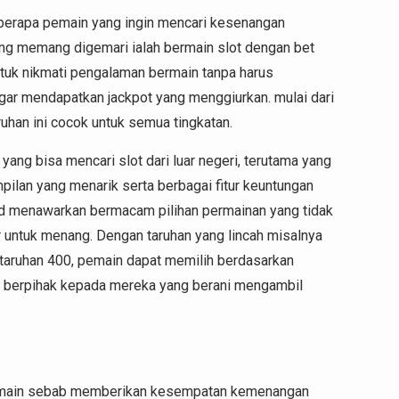
 beberapa pemain yang ingin mencari kesenangan
ang memang digemari ialah bermain slot dengan bet
uk nikmati pengalaman bermain tanpa harus
ar mendapatkan jackpot yang menggiurkan. mulai dari
ruhan ini cocok untuk semua tingkatan.
ang bisa mencari slot dari luar negeri, terutama yang
mpilan yang menarik serta berbagai fitur keuntungan
nd menawarkan bermacam pilihan permainan yang tidak
untuk menang. Dengan taruhan yang lincah misalnya
ot taruhan 400, pemain dapat memilih berdasarkan
kali berpihak kepada mereka yang berani mengambil
 bermain sebab memberikan kesempatan kemenangan