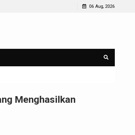
a dan
DominoQQ vs. Poker: Mana yang Lebih
06 Aug, 2026
Menguntungkan?
 yang Menghasilkan