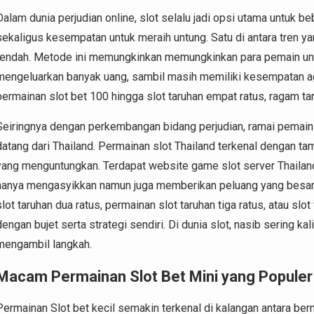
Dalam dunia perjudian online, slot selalu jadi opsi utama untuk
sekaligus kesempatan untuk meraih untung. Satu di antara tren y
rendah. Metode ini memungkinkan memungkinkan para pemain unt
mengeluarkan banyak uang, sambil masih memiliki kesempatan ag
permainan slot bet 100 hingga slot taruhan empat ratus, ragam ta
Seiringnya dengan perkembangan bidang perjudian, ramai pemain y
datang dari Thailand. Permainan slot Thailand terkenal dengan ta
yang menguntungkan. Terdapat website game slot server Thaila
hanya mengasyikkan namun juga memberikan peluang yang besar 
slot taruhan dua ratus, permainan slot taruhan tiga ratus, atau sl
dengan bujet serta strategi sendiri. Di dunia slot, nasib sering 
mengambil langkah.
Macam Permainan Slot Bet Mini yang Populer
Permainan Slot bet kecil semakin terkenal di kalangan antara