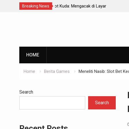
ar
Bupatitogel: Antara Keberuntungan da
Breaking News
Skip
to
content
HOME
Home
Berita Games
Meneliti Nasib: Slot Bet K
Search
Search
Recent Posts