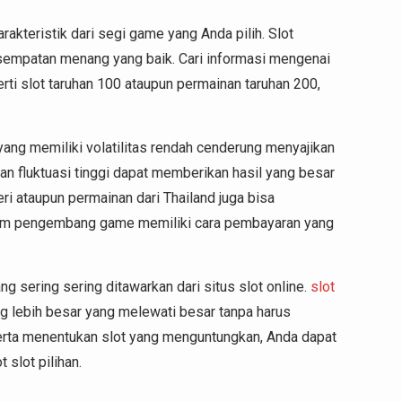
akteristik dari segi game yang Anda pilih. Slot
empatan menang yang baik. Cari informasi mengenai
erti slot taruhan 100 ataupun permainan taruhan 200,
 yang memiliki volatilitas rendah cenderung menyajikan
an fluktuasi tinggi dapat memberikan hasil yang besar
i ataupun permainan dari Thailand juga bisa
m pengembang game memiliki cara pembayaran yang
g sering sering ditawarkan dari situs slot online.
slot
 lebih besar yang melewati besar tanpa harus
erta menentukan slot yang menguntungkan, Anda dapat
slot pilihan.