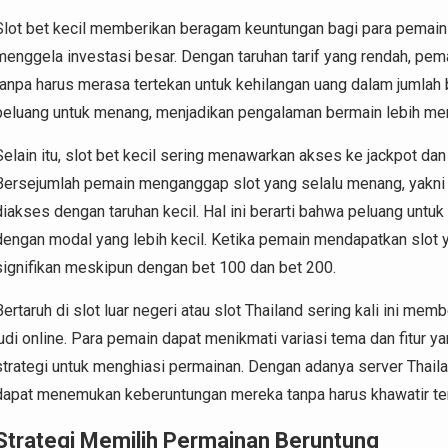
Slot bet kecil memberikan beragam keuntungan bagi para pemain
menggela investasi besar. Dengan taruhan tarif yang rendah, pem
tanpa harus merasa tertekan untuk kehilangan uang dalam jumlah 
peluang untuk menang, menjadikan pengalaman bermain lebih me
Selain itu, slot bet kecil sering menawarkan akses ke jackpot da
Bersejumlah pemain menganggap slot yang selalu menang, yakni
diakses dengan taruhan kecil. Hal ini berarti bahwa peluang unt
dengan modal yang lebih kecil. Ketika pemain mendapatkan slot
signifikan meskipun dengan bet 100 dan bet 200.
Bertaruh di slot luar negeri atau slot Thailand sering kali ini m
judi online. Para pemain dapat menikmati variasi tema dan fitur 
strategi untuk menghiasi permainan. Dengan adanya server Thail
dapat menemukan keberuntungan mereka tanpa harus khawatir ten
Strategi Memilih Permainan Beruntung