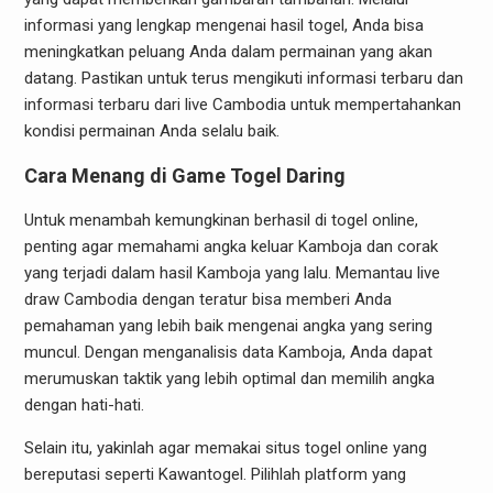
informasi yang lengkap mengenai hasil togel, Anda bisa
meningkatkan peluang Anda dalam permainan yang akan
datang. Pastikan untuk terus mengikuti informasi terbaru dan
informasi terbaru dari live Cambodia untuk mempertahankan
kondisi permainan Anda selalu baik.
Cara Menang di Game Togel Daring
Untuk menambah kemungkinan berhasil di togel online,
penting agar memahami angka keluar Kamboja dan corak
yang terjadi dalam hasil Kamboja yang lalu. Memantau live
draw Cambodia dengan teratur bisa memberi Anda
pemahaman yang lebih baik mengenai angka yang sering
muncul. Dengan menganalisis data Kamboja, Anda dapat
merumuskan taktik yang lebih optimal dan memilih angka
dengan hati-hati.
Selain itu, yakinlah agar memakai situs togel online yang
bereputasi seperti Kawantogel. Pilihlah platform yang