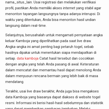
nama_situs_lain. Usai registrasi dan melakukan verifikasi
profil, pastikan Anda memiliki akses internet yang stabil agar
menonton tayangan langsungnya tanpa adanya interupsi. Di
waktu yang ditentukan, Anda bisa menonton hasil undian
langsung dalam real-time.
Selanjutnya, berusahalah untuk mengamati pernyataan angka
keluar Kamboja yang diperlihatkan pada saat live draw.
Angka-angka ini amat penting bagi petaruh togel, sebab
hasilnya dipakai untuk menentukan siapa mendapatkan di
setiap.
data kamboja
Catat hasil tersebut dan cocokkan
dengan angka yang telah Anda pasang di awal. Keteraturan
dalam mencatat dan memantau hasil dapat menolong Anda
dalam menyusun rencana bermain yang lebih baik di masa
mendatang.
Terakhir, usai live draw berakhir, Anda juga bisa mengakses
data Kamboja yang biasanya dapat diakses di website togel
resmi. Informasi ini berisi hasil-hasil sebelumnya dan statistik
yang dapat memberikan gambaran tambahan. Melalui