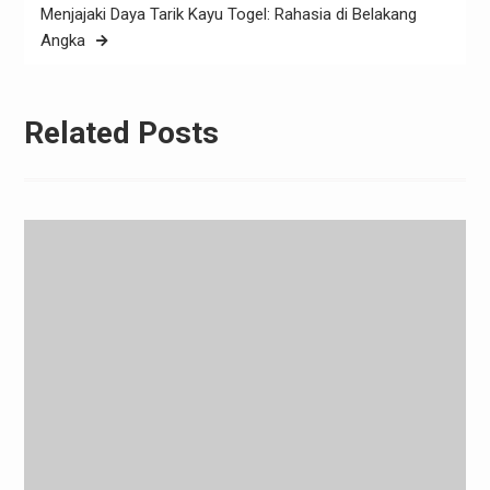
Menjajaki Daya Tarik Kayu Togel: Rahasia di Belakang
Angka
Related Posts