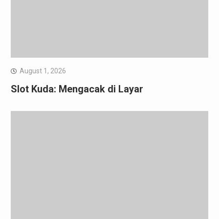
August 1, 2026
Slot Kuda: Mengacak di Layar