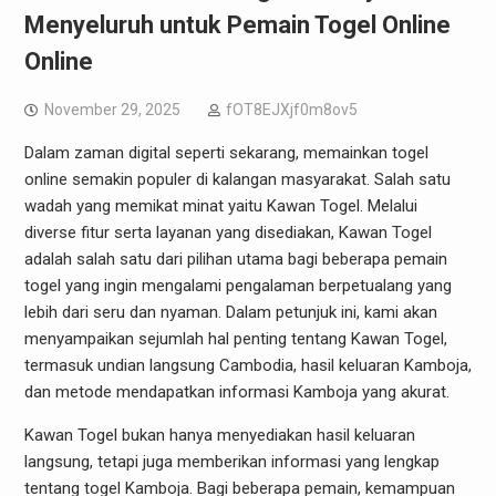
Menyeluruh untuk Pemain Togel Online
Online
November 29, 2025
fOT8EJXjf0m8ov5
Dalam zaman digital seperti sekarang, memainkan togel
online semakin populer di kalangan masyarakat. Salah satu
wadah yang memikat minat yaitu Kawan Togel. Melalui
diverse fitur serta layanan yang disediakan, Kawan Togel
adalah salah satu dari pilihan utama bagi beberapa pemain
togel yang ingin mengalami pengalaman berpetualang yang
lebih dari seru dan nyaman. Dalam petunjuk ini, kami akan
menyampaikan sejumlah hal penting tentang Kawan Togel,
termasuk undian langsung Cambodia, hasil keluaran Kamboja,
dan metode mendapatkan informasi Kamboja yang akurat.
Kawan Togel bukan hanya menyediakan hasil keluaran
langsung, tetapi juga memberikan informasi yang lengkap
tentang togel Kamboja. Bagi beberapa pemain, kemampuan