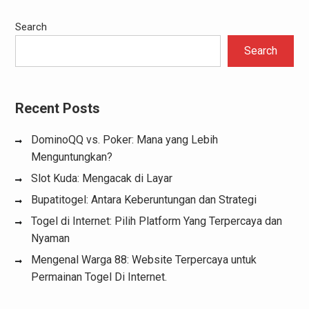
Search
Search
Recent Posts
DominoQQ vs. Poker: Mana yang Lebih
Menguntungkan?
Slot Kuda: Mengacak di Layar
Bupatitogel: Antara Keberuntungan dan Strategi
Togel di Internet: Pilih Platform Yang Terpercaya dan
Nyaman
Mengenal Warga 88: Website Terpercaya untuk
Permainan Togel Di Internet.