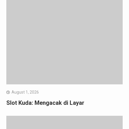
August 1, 2026
Slot Kuda: Mengacak di Layar