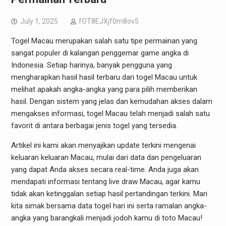
July 1, 2025
fOT8EJXjf0m8ov5
Togel Macau merupakan salah satu tipe permainan yang
sangat populer di kalangan penggemar game angka di
Indonesia. Setiap harinya, banyak pengguna yang
mengharapkan hasil hasil terbaru dari togel Macau untuk
melihat apakah angka-angka yang para pilih memberikan
hasil. Dengan sistem yang jelas dan kemudahan akses dalam
mengakses informasi, togel Macau telah menjadi salah satu
favorit di antara berbagai jenis togel yang tersedia.
Artikel ini kami akan menyajikan update terkini mengenai
keluaran keluaran Macau, mulai dari data dan pengeluaran
yang dapat Anda akses secara real-time. Anda juga akan
mendapati informasi tentang live draw Macau, agar kamu
tidak akan ketinggalan setiap hasil pertandingan terkini. Mari
kita simak bersama data togel hari ini serta ramalan angka-
angka yang barangkali menjadi jodoh kamu di toto Macau!