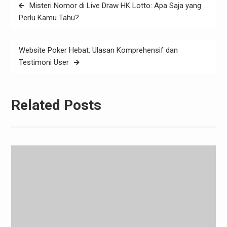
Post
Misteri Nomor di Live Draw HK Lotto: Apa Saja yang
navigation
Perlu Kamu Tahu?
Website Poker Hebat: Ulasan Komprehensif dan
Testimoni User
Related Posts