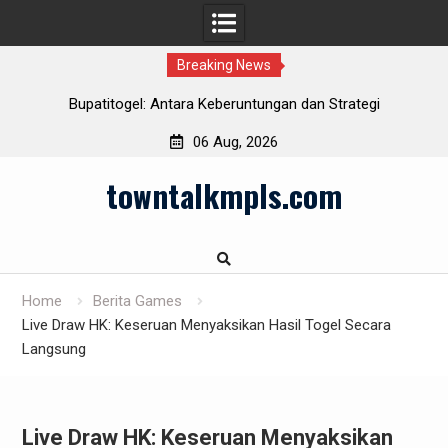
Breaking News
Bupatitogel: Antara Keberuntungan dan Strategi
06 Aug, 2026
Skip
towntalkmpls.com
to
content
Home
Berita Games
Live Draw HK: Keseruan Menyaksikan Hasil Togel Secara
Langsung
Live Draw HK: Keseruan Menyaksikan