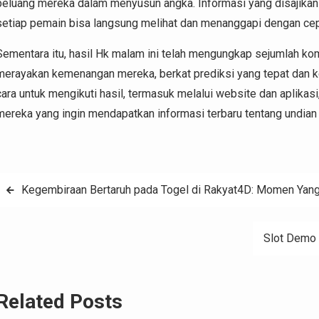
peluang mereka dalam menyusun angka. Informasi yang disajikan j
setiap pemain bisa langsung melihat dan menanggapi dengan cep
Sementara itu, hasil Hk malam ini telah mengungkap sejumlah k
merayakan kemenangan mereka, berkat prediksi yang tepat dan 
cara untuk mengikuti hasil, termasuk melalui website dan aplika
mereka yang ingin mendapatkan informasi terbaru tentang undian
Post
Kegembiraan Bertaruh pada Togel di Rakyat4D: Momen Yang
navigation
Slot Demo 
Related Posts