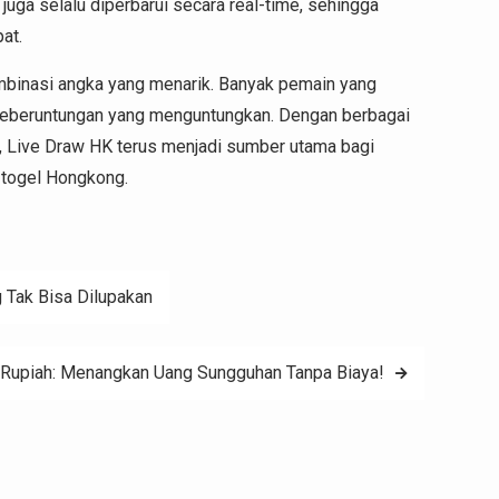
uga selalu diperbarui secara real-time, sehingga
at.
ombinasi angka yang menarik. Banyak pemain yang
keberuntungan yang menguntungkan. Dengan berbagai
si, Live Draw HK terus menjadi sumber utama bagi
 togel Hongkong.
 Tak Bisa Dilupakan
Rupiah: Menangkan Uang Sungguhan Tanpa Biaya!