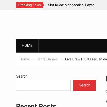
di Layar
Bupatitogel: Antara Keberuntun
Breaking News
Skip
to
content
HOME
Home
Berita Games
Live Draw HK: Keseruan 
Search
Search
Recent Posts