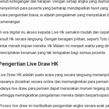
penuh ketegangan dan harapan. Dengan setiap angka yang diumum
menyelimuti para peserta yang berharap mendapatkan hasil yan
acara pengundian biasa; ia adalah pengalaman yang menyatukan 
kemenangan.
Di era digital ini, akses kepada Live Hk semakin mudah dan cepa
result Hk secara langsung. Dengan beragam pilihan, seperti Tot
untuk meraih impian mereka. Hk Malam Ini menjadi waktu yang din
menciptakan keseruan yang tak terlupakan bagi semua peserta.
Pengertian Live Draw HK
Live Draw HK adalah suatu acara yang secara langsung menampilk
biasanya disiarkan secara online dan memungkinkan para pemain 
adanya live draw, para pemain dapat merasakan momen tegang da
sehingga meningkatkan pengalaman mereka dalam berpartisipasi
Proses live draw ini melibatkan pengundian angka secara acak ya