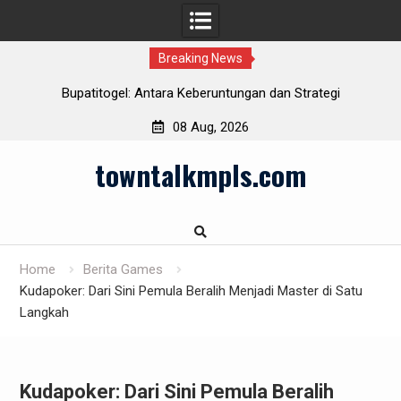
Breaking News
Bupatitogel: Antara Keberuntungan dan Strategi
08 Aug, 2026
Skip
towntalkmpls.com
to
content
Home
Berita Games
Kudapoker: Dari Sini Pemula Beralih Menjadi Master di Satu
Langkah
Kudapoker: Dari Sini Pemula Beralih