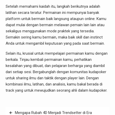
Setelah memahami kaidah itu, langkah berikutnya adalah
latihan secara teratur. Permainan ini mempunyai banyak
platform untuk bermain baik langsung ataupun online. Kamu
dapat mulai dengan bermain melawan pemain lain lain atau
sekaligus menggunakan mode praktek yang tersedia.
Semakin sering kamu bermain, maka baik skill dan instinct
Anda untuk mengambil keputusan yang pada saat bermain.
Selain itu, krusial untuk mempelajari permainan kamu dengan
berkala. Tinjau kembali permainan kamu, perhatikan
kesalahan yang dibuat, dan pelajaran berharga yang diambil
dari setiap sesi. Bergabunglah dengan komunitas kudapoker
untuk sharing ilmu dan taktik dengan player lain. Dengan
kombinasi ilmu, latihan, dan analisis, kamu bakal berada di
track yang untuk mewujudkan seorang ahli dalam kudapoker.
Post
Mengapa Rubah 4D Menjadi Trendsetter di Era