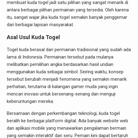
membuat kuda togel jadi satu pilihan yang sangat menarik di
antara berbagai pilihan permainan yang tersedia. Oleh karena
itu, sangat wajar jika kuda togel semakin banyak penggemar
dari berbagai lapisan masyarakat.
Asal Usul Kuda Togel
Togel kuda berasal dari permainan tradisional yang sudah ada
lama di Indonesia. Permainan tersebut pada mulanya
melibatkan pemilihan angka berdasarkan hasil undian
menggunakan kuda sebagai simbol. Seiring waktu, konsep
tersebut berubah menjadi fenomena yang semakin menarik
perhatian, terutama di kalangan gamer muda yang ingin
mencari inovasi untuk bersenang-senang dan menguji
keberuntungan mereka.
Bersamaan dengan perkembangan teknologi, kuda togel
beralih ke berbagai platform digital. Ada banyak website web
dan aplikasi mobile yang menawarkan pengalaman bermain
yang semakin interaktif dan seru. Pemain kini dapat bertaruh