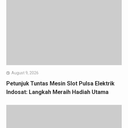
August 9, 2026
Petunjuk Tuntas Mesin Slot Pulsa Elektrik
Indosat: Langkah Meraih Hadiah Utama