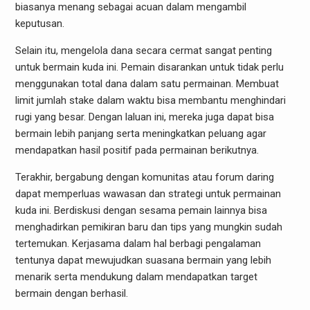
biasanya menang sebagai acuan dalam mengambil
keputusan.
Selain itu, mengelola dana secara cermat sangat penting
untuk bermain kuda ini. Pemain disarankan untuk tidak perlu
menggunakan total dana dalam satu permainan. Membuat
limit jumlah stake dalam waktu bisa membantu menghindari
rugi yang besar. Dengan laluan ini, mereka juga dapat bisa
bermain lebih panjang serta meningkatkan peluang agar
mendapatkan hasil positif pada permainan berikutnya.
Terakhir, bergabung dengan komunitas atau forum daring
dapat memperluas wawasan dan strategi untuk permainan
kuda ini. Berdiskusi dengan sesama pemain lainnya bisa
menghadirkan pemikiran baru dan tips yang mungkin sudah
tertemukan. Kerjasama dalam hal berbagi pengalaman
tentunya dapat mewujudkan suasana bermain yang lebih
menarik serta mendukung dalam mendapatkan target
bermain dengan berhasil.