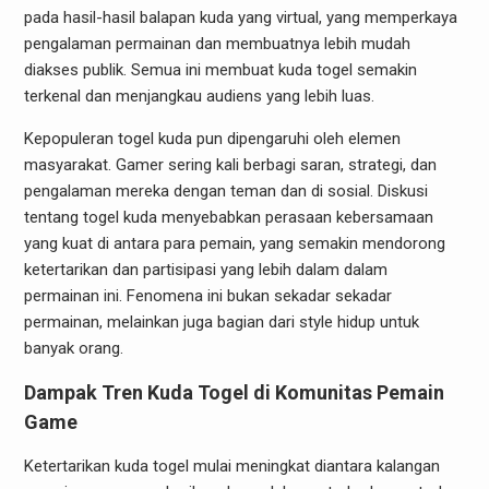
pada hasil-hasil balapan kuda yang virtual, yang memperkaya
pengalaman permainan dan membuatnya lebih mudah
diakses publik. Semua ini membuat kuda togel semakin
terkenal dan menjangkau audiens yang lebih luas.
Kepopuleran togel kuda pun dipengaruhi oleh elemen
masyarakat. Gamer sering kali berbagi saran, strategi, dan
pengalaman mereka dengan teman dan di sosial. Diskusi
tentang togel kuda menyebabkan perasaan kebersamaan
yang kuat di antara para pemain, yang semakin mendorong
ketertarikan dan partisipasi yang lebih dalam dalam
permainan ini. Fenomena ini bukan sekadar sekadar
permainan, melainkan juga bagian dari style hidup untuk
banyak orang.
Dampak Tren Kuda Togel di Komunitas Pemain
Game
Ketertarikan kuda togel mulai meningkat diantara kalangan