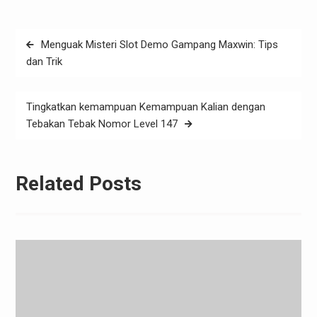
Post
Menguak Misteri Slot Demo Gampang Maxwin: Tips
navigation
dan Trik
Tingkatkan kemampuan Kemampuan Kalian dengan
Tebakan Tebak Nomor Level 147
Related Posts