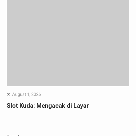
August 1, 2026
Slot Kuda: Mengacak di Layar