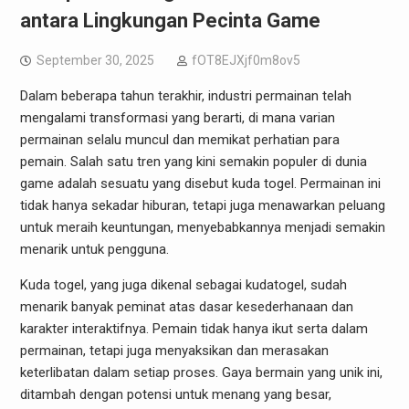
antara Lingkungan Pecinta Game
September 30, 2025
fOT8EJXjf0m8ov5
Dalam beberapa tahun terakhir, industri permainan telah
mengalami transformasi yang berarti, di mana varian
permainan selalu muncul dan memikat perhatian para
pemain. Salah satu tren yang kini semakin populer di dunia
game adalah sesuatu yang disebut kuda togel. Permainan ini
tidak hanya sekadar hiburan, tetapi juga menawarkan peluang
untuk meraih keuntungan, menyebabkannya menjadi semakin
menarik untuk pengguna.
Kuda togel, yang juga dikenal sebagai kudatogel, sudah
menarik banyak peminat atas dasar kesederhanaan dan
karakter interaktifnya. Pemain tidak hanya ikut serta dalam
permainan, tetapi juga menyaksikan dan merasakan
keterlibatan dalam setiap proses. Gaya bermain yang unik ini,
ditambah dengan potensi untuk menang yang besar,