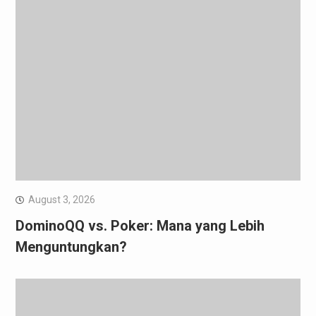
August 3, 2026
DominoQQ vs. Poker: Mana yang Lebih
Menguntungkan?