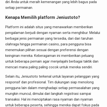
diri Anda untuk meraih kemenangan yang lebih bagus pada
setiap permainan.
Kenapa Memilih platform Jeniustoto?
Platform ini adalah situs yang menawarkan memberikan
pengalaman berjudi dengan nyaman serta menghibur. Melalui
berbagai jenis permainan yang tersedia, dari dari taruhan
olahraga hingga permainan casino, para pengguna bisa
menemukan pilihan sesuai dengan preferensi dengan
keinginan mereka. Keberagaman ini memberikan peluang
untuk beberapa pemain agar menjelajahi berbagai taktik dan
mencari mana paling paling cocok untuk mereka sendiri.
Selain itu, Jeniustoto terkenal untuk layanan pelanggan yang
responsif dan profesional. Tim dukungan siap menolong
pengguna lain dalam menghadapi setiap permasalahan yang
mungkin muncul, dimulai dari langkah registrasi sampai
transaksi. Hal ini menciptakan rasa nyaman dan nyaman
untuk beberapa peserta, sehingga mereka dapat fokus pada