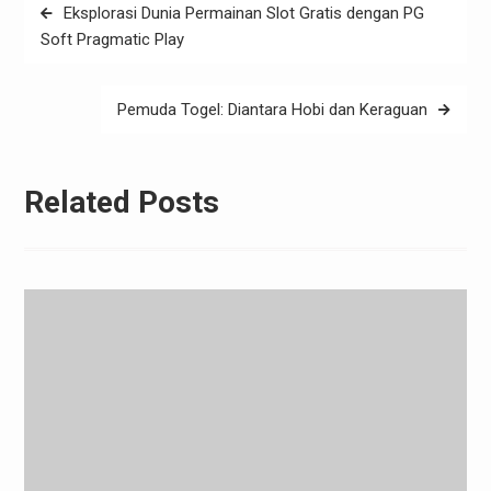
Post
Eksplorasi Dunia Permainan Slot Gratis dengan PG
navigation
Soft Pragmatic Play
Pemuda Togel: Diantara Hobi dan Keraguan
Related Posts