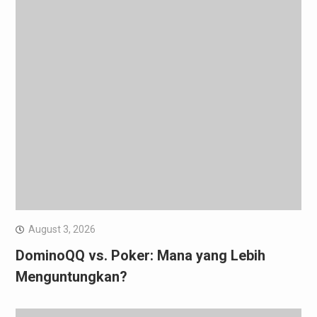
August 3, 2026
DominoQQ vs. Poker: Mana yang Lebih
Menguntungkan?