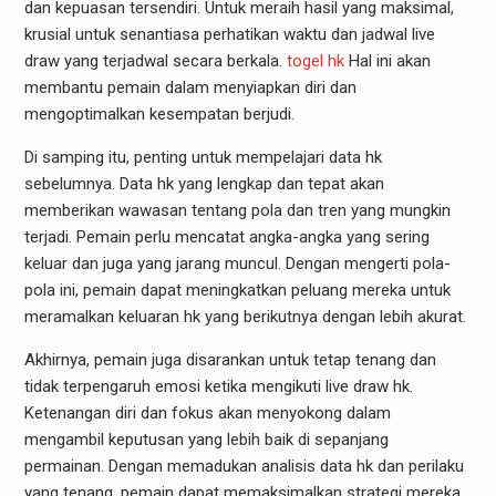
dan kepuasan tersendiri. Untuk meraih hasil yang maksimal,
krusial untuk senantiasa perhatikan waktu dan jadwal live
draw yang terjadwal secara berkala.
togel hk
Hal ini akan
membantu pemain dalam menyiapkan diri dan
mengoptimalkan kesempatan berjudi.
Di samping itu, penting untuk mempelajari data hk
sebelumnya. Data hk yang lengkap dan tepat akan
memberikan wawasan tentang pola dan tren yang mungkin
terjadi. Pemain perlu mencatat angka-angka yang sering
keluar dan juga yang jarang muncul. Dengan mengerti pola-
pola ini, pemain dapat meningkatkan peluang mereka untuk
meramalkan keluaran hk yang berikutnya dengan lebih akurat.
Akhirnya, pemain juga disarankan untuk tetap tenang dan
tidak terpengaruh emosi ketika mengikuti live draw hk.
Ketenangan diri dan fokus akan menyokong dalam
mengambil keputusan yang lebih baik di sepanjang
permainan. Dengan memadukan analisis data hk dan perilaku
yang tenang, pemain dapat memaksimalkan strategi mereka