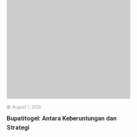
August 1, 2026
Bupatitogel: Antara Keberuntungan dan
Strategi