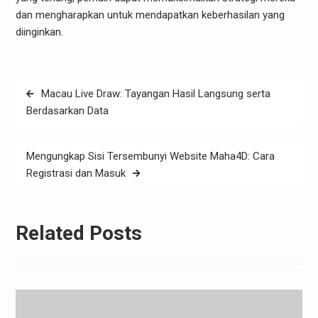
dan mengharapkan untuk mendapatkan keberhasilan yang
diinginkan.
Post
Macau Live Draw: Tayangan Hasil Langsung serta
navigation
Berdasarkan Data
Mengungkap Sisi Tersembunyi Website Maha4D: Cara
Registrasi dan Masuk
Related Posts