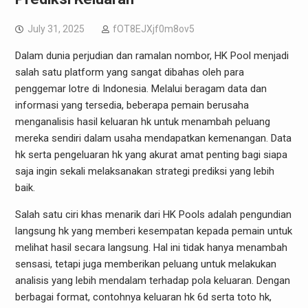
July 31, 2025
fOT8EJXjf0m8ov5
Dalam dunia perjudian dan ramalan nombor, HK Pool menjadi
salah satu platform yang sangat dibahas oleh para
penggemar lotre di Indonesia. Melalui beragam data dan
informasi yang tersedia, beberapa pemain berusaha
menganalisis hasil keluaran hk untuk menambah peluang
mereka sendiri dalam usaha mendapatkan kemenangan. Data
hk serta pengeluaran hk yang akurat amat penting bagi siapa
saja ingin sekali melaksanakan strategi prediksi yang lebih
baik.
Salah satu ciri khas menarik dari HK Pools adalah pengundian
langsung hk yang memberi kesempatan kepada pemain untuk
melihat hasil secara langsung. Hal ini tidak hanya menambah
sensasi, tetapi juga memberikan peluang untuk melakukan
analisis yang lebih mendalam terhadap pola keluaran. Dengan
berbagai format, contohnya keluaran hk 6d serta toto hk,