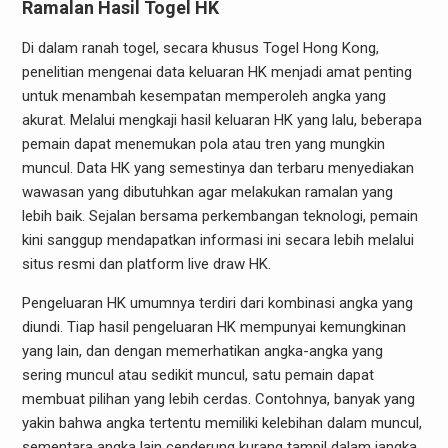
Ramalan Hasil Togel HK
Di dalam ranah togel, secara khusus Togel Hong Kong,
penelitian mengenai data keluaran HK menjadi amat penting
untuk menambah kesempatan memperoleh angka yang
akurat. Melalui mengkaji hasil keluaran HK yang lalu, beberapa
pemain dapat menemukan pola atau tren yang mungkin
muncul. Data HK yang semestinya dan terbaru menyediakan
wawasan yang dibutuhkan agar melakukan ramalan yang
lebih baik. Sejalan bersama perkembangan teknologi, pemain
kini sanggup mendapatkan informasi ini secara lebih melalui
situs resmi dan platform live draw HK.
Pengeluaran HK umumnya terdiri dari kombinasi angka yang
diundi. Tiap hasil pengeluaran HK mempunyai kemungkinan
yang lain, dan dengan memerhatikan angka-angka yang
sering muncul atau sedikit muncul, satu pemain dapat
membuat pilihan yang lebih cerdas. Contohnya, banyak yang
yakin bahwa angka tertentu memiliki kelebihan dalam muncul,
sementara angka lain cenderung kurang tampil dalam jangka