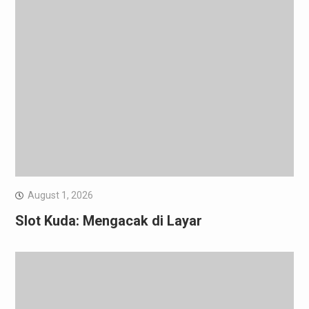
August 1, 2026
Slot Kuda: Mengacak di Layar