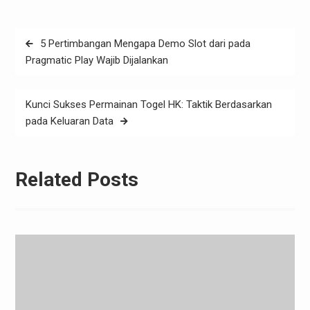
Post
5 Pertimbangan Mengapa Demo Slot dari pada
navigation
Pragmatic Play Wajib Dijalankan
Kunci Sukses Permainan Togel HK: Taktik Berdasarkan
pada Keluaran Data
Related Posts