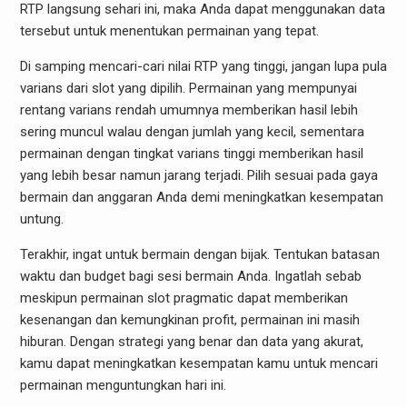
RTP langsung sehari ini, maka Anda dapat menggunakan data
tersebut untuk menentukan permainan yang tepat.
Di samping mencari-cari nilai RTP yang tinggi, jangan lupa pula
varians dari slot yang dipilih. Permainan yang mempunyai
rentang varians rendah umumnya memberikan hasil lebih
sering muncul walau dengan jumlah yang kecil, sementara
permainan dengan tingkat varians tinggi memberikan hasil
yang lebih besar namun jarang terjadi. Pilih sesuai pada gaya
bermain dan anggaran Anda demi meningkatkan kesempatan
untung.
Terakhir, ingat untuk bermain dengan bijak. Tentukan batasan
waktu dan budget bagi sesi bermain Anda. Ingatlah sebab
meskipun permainan slot pragmatic dapat memberikan
kesenangan dan kemungkinan profit, permainan ini masih
hiburan. Dengan strategi yang benar dan data yang akurat,
kamu dapat meningkatkan kesempatan kamu untuk mencari
permainan menguntungkan hari ini.