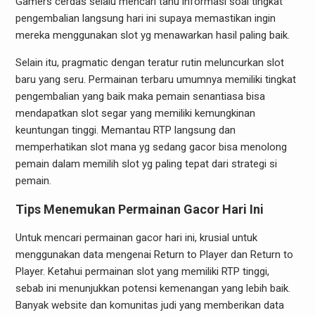
Gamers cerdas selalu mencari tahu informasi soal tingkat
pengembalian langsung hari ini supaya memastikan ingin
mereka menggunakan slot yg menawarkan hasil paling baik.
Selain itu, pragmatic dengan teratur rutin meluncurkan slot
baru yang seru. Permainan terbaru umumnya memiliki tingkat
pengembalian yang baik maka pemain senantiasa bisa
mendapatkan slot segar yang memiliki kemungkinan
keuntungan tinggi. Memantau RTP langsung dan
memperhatikan slot mana yg sedang gacor bisa menolong
pemain dalam memilih slot yg paling tepat dari strategi si
pemain.
Tips Menemukan Permainan Gacor Hari Ini
Untuk mencari permainan gacor hari ini, krusial untuk
menggunakan data mengenai Return to Player dan Return to
Player. Ketahui permainan slot yang memiliki RTP tinggi,
sebab ini menunjukkan potensi kemenangan yang lebih baik.
Banyak website dan komunitas judi yang memberikan data