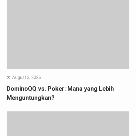
August 3, 2026
DominoQQ vs. Poker: Mana yang Lebih
Menguntungkan?