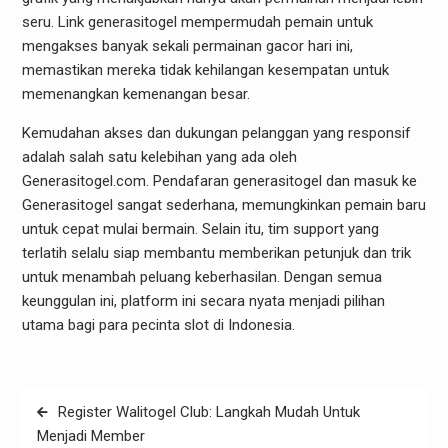
seru. Link generasitogel mempermudah pemain untuk
mengakses banyak sekali permainan gacor hari ini,
memastikan mereka tidak kehilangan kesempatan untuk
memenangkan kemenangan besar.
Kemudahan akses dan dukungan pelanggan yang responsif
adalah salah satu kelebihan yang ada oleh
Generasitogel.com. Pendafaran generasitogel dan masuk ke
Generasitogel sangat sederhana, memungkinkan pemain baru
untuk cepat mulai bermain. Selain itu, tim support yang
terlatih selalu siap membantu memberikan petunjuk dan trik
untuk menambah peluang keberhasilan. Dengan semua
keunggulan ini, platform ini secara nyata menjadi pilihan
utama bagi para pecinta slot di Indonesia.
Post
Register Walitogel Club: Langkah Mudah Untuk
navigation
Menjadi Member