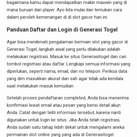
bagaimana kamu dapat mendapatkan makin maxwin yang di
mana buruan dari player. Ayo kita mulai dan temukan cara
dalam peroleh kemenangan di di slot gacor hari ini
Panduan Daftar dan Login di Generasi Togel
Agar bisa menikmati pengalaman bermain slot yang gacor di
Generasi Togel, langkah awal yang perlu dilakukan adalah
melakukan registrasi. Masuk ke situs Generasitogel dan cari
tombol registrasi atau daftar. Lengkapi semua informasi yang
diperlukan, seperti nama, email, dan no telepon. Periksa data
yang dim masukkan akurat dan sah agar tidak ada kendala
saat melakukan masuk kemudian.
Setelah proses pendaftaran completed, Anda bisa menerima
konfirmasi lewat email atau pesan yang berisi detail akun
Anda. Catat dengan teliti informasi tersebut, karena nanti
digunakan untuk login ke situs. Jika Anda telah registrasi,
Anda sudah satu tahap lebih dekat untuk mengalami aneka
permainan slot online yang yang ada di Generasitogel.