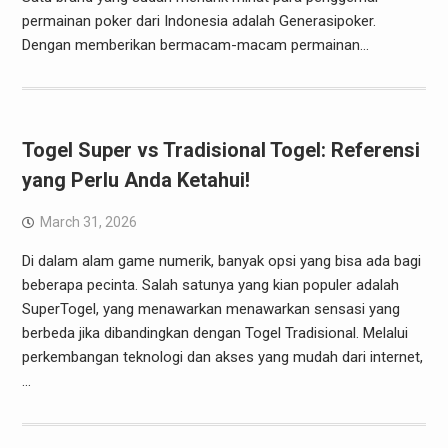
permainan poker dari Indonesia adalah Generasipoker.
Dengan memberikan bermacam-macam permainan…
Togel Super vs Tradisional Togel: Referensi
yang Perlu Anda Ketahui!
March 31, 2026
Di dalam alam game numerik, banyak opsi yang bisa ada bagi
beberapa pecinta. Salah satunya yang kian populer adalah
SuperTogel, yang menawarkan menawarkan sensasi yang
berbeda jika dibandingkan dengan Togel Tradisional. Melalui
perkembangan teknologi dan akses yang mudah dari internet,
…