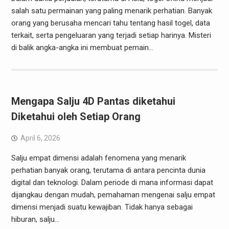
salah satu permainan yang paling menarik perhatian. Banyak
orang yang berusaha mencari tahu tentang hasil togel, data
terkait, serta pengeluaran yang terjadi setiap harinya. Misteri
di balik angka-angka ini membuat pemain…
Mengapa Salju 4D Pantas diketahui
Diketahui oleh Setiap Orang
April 6, 2026
Salju empat dimensi adalah fenomena yang menarik
perhatian banyak orang, terutama di antara pencinta dunia
digital dan teknologi. Dalam periode di mana informasi dapat
dijangkau dengan mudah, pemahaman mengenai salju empat
dimensi menjadi suatu kewajiban. Tidak hanya sebagai
hiburan, salju…