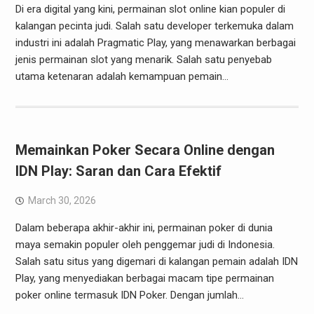
Di era digital yang kini, permainan slot online kian populer di
kalangan pecinta judi. Salah satu developer terkemuka dalam
industri ini adalah Pragmatic Play, yang menawarkan berbagai
jenis permainan slot yang menarik. Salah satu penyebab
utama ketenaran adalah kemampuan pemain…
Memainkan Poker Secara Online dengan
IDN Play: Saran dan Cara Efektif
March 30, 2026
Dalam beberapa akhir-akhir ini, permainan poker di dunia
maya semakin populer oleh penggemar judi di Indonesia.
Salah satu situs yang digemari di kalangan pemain adalah IDN
Play, yang menyediakan berbagai macam tipe permainan
poker online termasuk IDN Poker. Dengan jumlah…