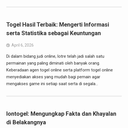
Togel Hasil Terbaik: Mengerti Informasi
serta Statistika sebagai Keuntungan
April 6, 2026
Di dalam bidang judi online, lotre telah jadi salah satu
permainan yang paling diminati oleh banyak orang.
Keberadaan agen togel online serta platform togel online
menyediakan akses yang mudah bagi pemain agar
mengakses game ini setiap saat serta di segala…
Iontogel: Mengungkap Fakta dan Khayalan
di Belakangnya