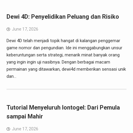
Dewi 4D: Penyelidikan Peluang dan Risiko
June 17, 2026
Dewi 4D telah menjadi topik hangat di kalangan penggemar
game nomor dan pengundian. Ide ini menggabungkan unsur
keberuntungan serta strategi, menarik minat banyak orang
yang ingin ingin uji nasibnya. Dengan berbagai macam
permainan yang ditawarkan, dewi4d memberikan sensasi unik
dan…
Tutorial Menyeluruh Iontogel: Dari Pemula
sampai Mahir
June 17, 2026