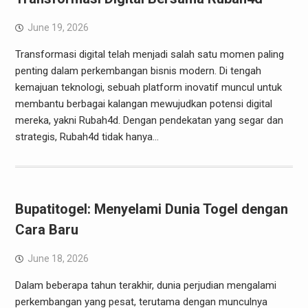
June 19, 2026
Transformasi digital telah menjadi salah satu momen paling
penting dalam perkembangan bisnis modern. Di tengah
kemajuan teknologi, sebuah platform inovatif muncul untuk
membantu berbagai kalangan mewujudkan potensi digital
mereka, yakni Rubah4d. Dengan pendekatan yang segar dan
strategis, Rubah4d tidak hanya…
Bupatitogel: Menyelami Dunia Togel dengan
Cara Baru
June 18, 2026
Dalam beberapa tahun terakhir, dunia perjudian mengalami
perkembangan yang pesat, terutama dengan munculnya