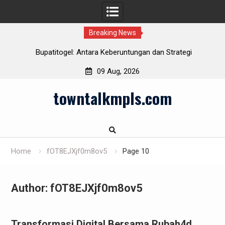
Breaking News
Bupatitogel: Antara Keberuntungan dan Strategi
09 Aug, 2026
Skip
towntalkmpls.com
to
content
Home
fOT8EJXjf0m8ov5
Page 10
Author:
fOT8EJXjf0m8ov5
Transformasi Digital Bersama Rubah4d